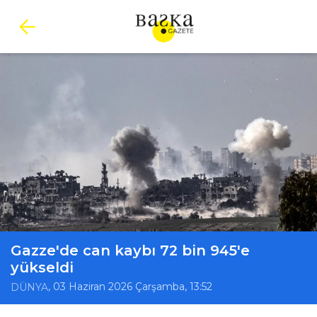
Gazze'de can kaybı 72 bin 945'e
yükseldi
, 03 Haziran 2026 Çarşamba, 13:52
DÜNYA