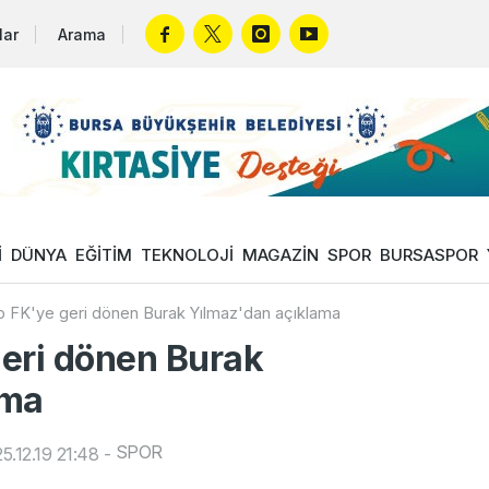
lar
Arama
İ
DÜNYA
EĞİTİM
TEKNOLOJİ
MAGAZİN
SPOR
BURSASPOR
p FK'ye geri dönen Burak Yılmaz'dan açıklama
eri dönen Burak
ama
SPOR
.12.19 21:48
-