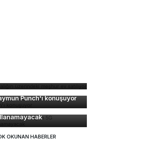
yalığın üzerindeki meşhur
 satılıyor
nya terk edilen yavru
ymun Punch'ı konuşuyor
 ayarları yapmayan 5G
llanamayacak
OK OKUNAN HABERLER