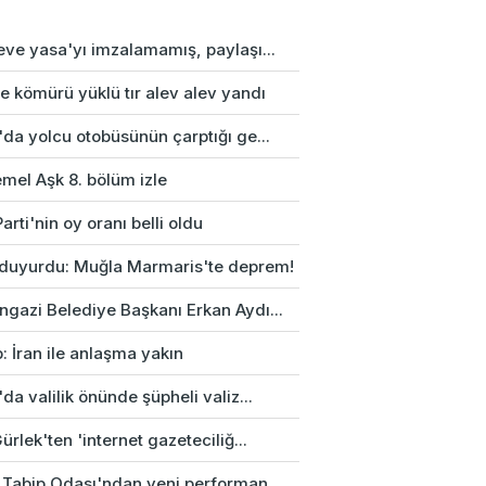
eve yasa'yı imzalamamış, paylaşı...
e kömürü yüklü tır alev alev yandı
da yolcu otobüsünün çarptığı ge...
mel Aşk 8. bölüm izle
arti'nin oy oranı belli oldu
duyurdu: Muğla Marmaris'te deprem!
gazi Belediye Başkanı Erkan Aydı...
: İran ile anlaşma yakın
da valilik önünde şüpheli valiz...
ürlek'ten 'internet gazeteciliğ...
 Tabip Odası'ndan yeni performan...