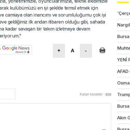
zla, yönetimimizle, oyuncularımızla, teknik ekibimizle
olarak kulübümüzü en iyi şekilde temsil etmek için
'Çerç
ve camiaya olan inancımı ve sorumluluğumu çok iyi
eve geldiğimiz ilk andan itibaren olduğu gibi, sahada
Nargil
a kadar savaşan bir takım izletmeye devam
eriyorum."
Bursa'
Muhte
+
A
-
YENİ P
AFAD 
Osman
Trump
Kalan karakter :
450
Bursa'
Akın G
Bursa