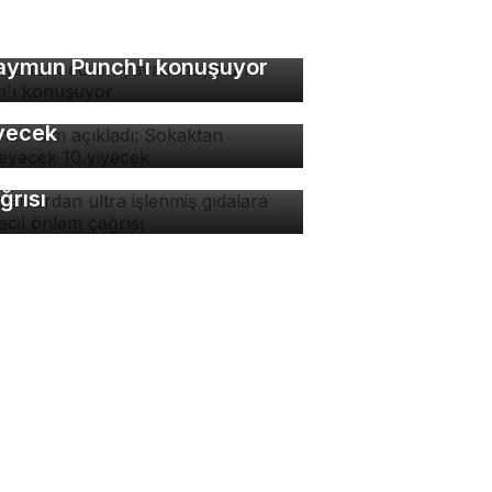
nya terk edilen yavru
ymun Punch'ı konuşuyor
man isim açıkladı:
kaktan yenmeyecek 10
yecek
manlardan ultra işlenmiş
dalara karşı acil önlem
ğrısı