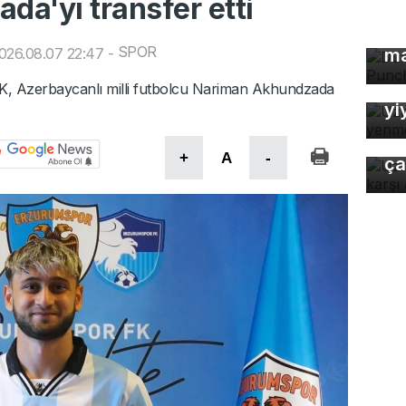
a'yı transfer etti
Dü
SPOR
026.08.07 22:47
-
ma
Uz
So
K, Azerbaycanlı milli futbolcu Nariman Akhundzada
yi
Uz
gı
+
A
-
ça