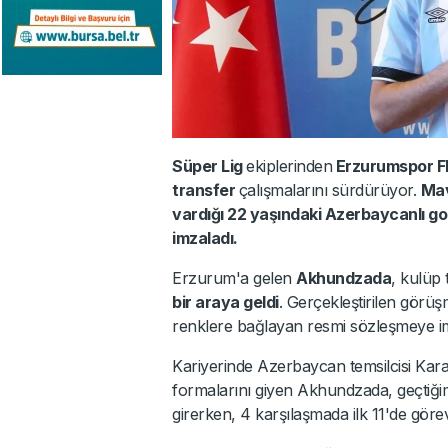
Süper Lig
ekiplerinden
Erzurumspor F
transfer
çalışmalarını sürdürüyor.
Mav
vardığı 22 yaşındaki Azerbaycanlı g
imzaladı.
Erzurum'a gelen
Akhundzada
, kulüp 
bir araya geldi
. Gerçekleştirilen görü
renklere bağlayan resmi sözleşmeye im
Kariyerinde Azerbaycan temsilcisi K
formalarını giyen Akhundzada, geçtiğ
girerken, 4 karşılaşmada ilk 11'de görev 