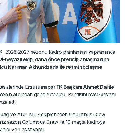
K
, 2026-2027 sezonu kadro planlaması kapsamında
i-beyazlı ekip, daha önce prensip anlaşmasına
olcü Nariman Akhundzada ile resmi sözleşme
tesislerinde E
rzurumspor FK Başkanı Ahmet Dal ile
şmenin ardından genç futbolcu, kendisini mavi-beyazlı
za attı.
arabağ ve ABD MLS ekiplerinden Columbus Crew
imiz sezon Columbus Crew ile 10 maçta kadroya
aldı ve 1 asist yaptı.