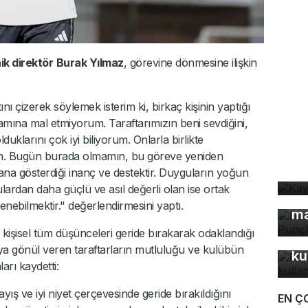
ik direktör
Burak Yılmaz
, görevine dönmesine ilişkin
ı çizerek söylemek isterim ki, birkaç kişinin yaptığı
amına mal etmiyorum. Taraftarımızın beni sevdiğini,
klarını çok iyi biliyorum. Onlarla birlikte
Ka
yım. Bugün burada olmamın, bu göreve yeniden
ev
a gösterdiği inanç ve destektir. Duyguların yoğun
lardan daha güçlü ve asıl değerli olan ise ortak
Dü
nebilmektir." değerlendirmesini yaptı.
ma
 kişisel tüm düşünceleri geride bırakarak odaklandığı
Bu
ya gönül veren taraftarların mutluluğu ve kulübün
ku
arı kaydetti:
yış ve iyi niyet çerçevesinde geride bırakıldığını
EN Ç