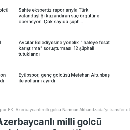
olcü
Sahte ekspertiz raporlarıyla Türk
vatandaşlığı kazandıran suç örgütüne
operasyon: Çok sayıda şüph...
H
Avcılar Belediyesine yönelik "ihaleye fesat
karıştırma" soruşturması: 12 şüpheli
tutuklandı
son
Eyüpspor, genç golcüsü Metehan Altunbaş
dı
ile yollarını ayırdı
or FK, Azerbaycanlı milli golcü Nariman Akhundzada'yı transfer et
zerbaycanlı milli golcü