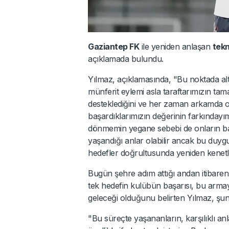
Gaziantep FK
ile yeniden anlaşan
tekn
açıklamada bulundu.
Yılmaz, açıklamasında, "Bu noktada altın
münferit eylemi asla taraftarımızın tam
desteklediğini ve her zaman arkamda oldu
başardıklarımızın değerinin farkında
dönmemin yegane sebebi de onların ban
yaşandığı anlar olabilir ancak bu duygu
hedefler doğrultusunda yeniden kenetle
Bugün şehre adım attığı andan itibaren
tek hedefin kulübün başarısı, bu arma
geleceği olduğunu belirten Yılmaz, şunl
"Bu süreçte yaşananların, karşılıklı anla