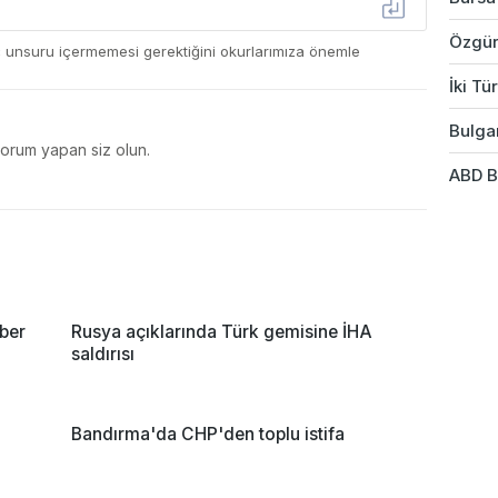
Özgür
ç unsuru içermemesi gerektiğini okurlarımıza önemle
İki Tü
Bulgar
yorum yapan siz olun.
ABD B
ber
Rusya açıklarında Türk gemisine İHA
saldırısı
Bandırma'da CHP'den toplu istifa