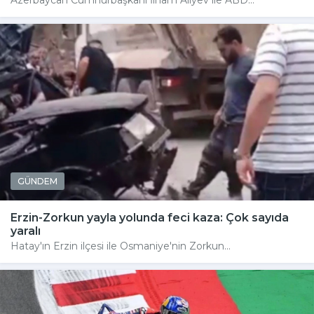
Azerbaycan Cumhurbaşkanı İlham Aliyev ile ABD...
GÜNDEM
Erzin-Zorkun yayla yolunda feci kaza: Çok sayıda
yaralı
Hatay'ın Erzin ilçesi ile Osmaniye'nin Zorkun...