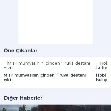
Öne Çıkanlar
Mısır mumyasının içinden 'Truva' destanı
Hobi di
çıktı!
buluyor
Diğer Haberler