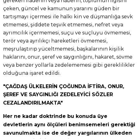
gereken ifadenin veya haberin, toplumun ilgisini
çeken, güncel ve kamunun yararını güden bir
tartışmayı içermesi ile halkı kin ve düşmanlığa sevk
etmemesi, şiddete teşvik etmemesi, nefret veya
ayrımcılık içermemesi, suçu ve suçluyu övmemesi,
terör veya ayrılıkçı hareketleri övmemesi,
meşrulaştırıp yüceltmemesi, başkalarının kişilik
haklarını, onur, şeref ve saygınlığını, hakaret, sövme
veya benzer yollarla zedelememesi gibi gereklilikler
olduğuna işaret edildi.
"ÇAĞDAŞ ÜLKELERİN ÇOĞUNDA İFTİRA, ONUR,
ŞEREF VE SAYGINLIĞI ZEDELEYİCİ SÖZLER
CEZALANDIRILMAKTA"
Her ne kadar doktrinde bu konuda üye
devletlerin aynı ölçüleri benimsemeleri gerektiği
savunulmakta ise de değer yargılarının ülkeden