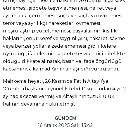
tartışmayı içermesi ile halkı kin ve düşmanlığa sevk
etmemesi, şiddete teşvik etmemesi, nefret veya
ayrımcılık içermemesi, suçu ve suçluyu övmemesi,
terör veya ayrılıkçı hareketleri övmemesi,
meşrulaştırıp yüceltmemesi, başkalarının kişilik
haklarını, onur, şeref ve saygınlığını, hakaret, sövme
veya benzer yollarla zedelememesi gibi ilkelere
uymadığı, ifadelerinin şiddete teşvik edici nitelikte
olduğu dikkate alınarak, basın ve ifade özgürlüğü
kapsamında kalmadığının anlaşıldığı vurgulandı.
Mahkeme heyeti, 26 Kasım'da Fatih Altaylı'ya
"Cumhurbaşkanına yönelik tehdit" suçundan 4 yıl 2
ay hapis cezası vermiş ve Altaylı'nın tutukluluk
halinin devamına hükmetmişti.
GÜNDEM
16 Aralık 2025 Salı, 13:42