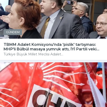
GÜNDEM
TBMM Adalet Komisyonu'nda 'pislik' tartışması:
MHP'li Bülbül masaya yumruk attı, İYİ Partili veki...
Türkiye Büyük Millet Meclisi Adalet...