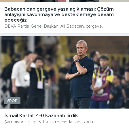
Babacan'dan çerçeve yasa açıklaması: Çözüm
anlayışını savunmaya ve desteklemeye devam
edeceğiz
DEVA Partisi Genel Başkanı Ali Babacan, çerçeve...
SPOR
İsmail Kartal: 4-0 kazanabilirdik
Şampiyonlar Ligi 3. tur ilk maçında sahasında...