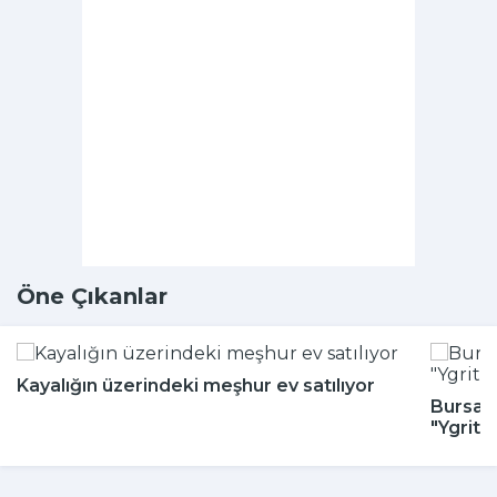
Öne Çıkanlar
Kayalığın üzerindeki meşhur ev satılıyor
Bursa H
"Ygritt