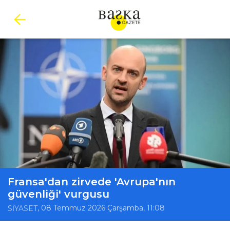
Fransa'dan zirvede 'Avrupa'nın
güvenliği' vurgusu
, 08 Temmuz 2026 Çarşamba, 11:08
SİYASET