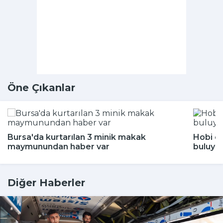
Öne Çıkanlar
Bursa'da kurtarılan 3 minik makak
Hobi di
maymunundan haber var
buluyor
Diğer Haberler