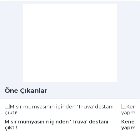
Öne Çıkanlar
Mısır mumyasının içinden 'Truva' destanı
Kene m
çıktı!
yapmay