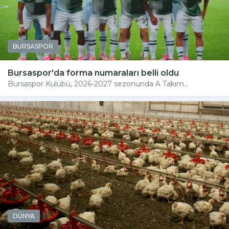
BURSASPOR
Bursaspor'da forma numaraları belli oldu
Bursaspor Kulübü, 2026-2027 sezonunda A Takım...
DÜNYA