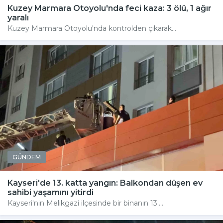
Kuzey Marmara Otoyolu'nda feci kaza: 3 ölü, 1 ağır
yaralı
Kuzey Marmara Otoyolu'nda kontrolden çıkarak...
GÜNDEM
Kayseri'de 13. katta yangın: Balkondan düşen ev
sahibi yaşamını yitirdi
Kayseri'nin Melikgazi ilçesinde bir binanın 13....