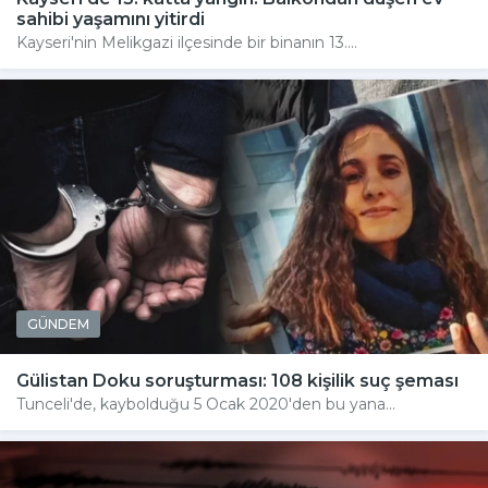
sahibi yaşamını yitirdi
Kayseri'nin Melikgazi ilçesinde bir binanın 13....
GÜNDEM
Gülistan Doku soruşturması: 108 kişilik suç şeması
Tunceli'de, kaybolduğu 5 Ocak 2020'den bu yana...