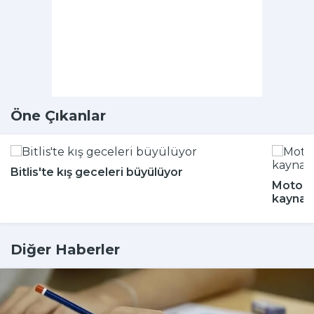
Öne Çıkanlar
Bitlis'te kış geceleri büyülüyor
Motokur
kaynak
Diğer Haberler