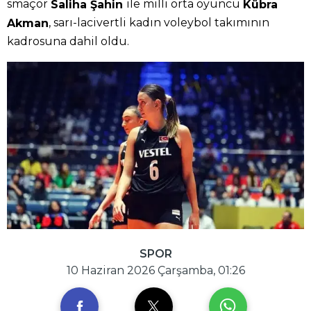
smaçör
ile milli orta oyuncu
Saliha Şahin
Kübra
, sarı-lacivertli kadın voleybol takımının
Akman
kadrosuna dahil oldu.
SPOR
10 Haziran 2026 Çarşamba, 01:26