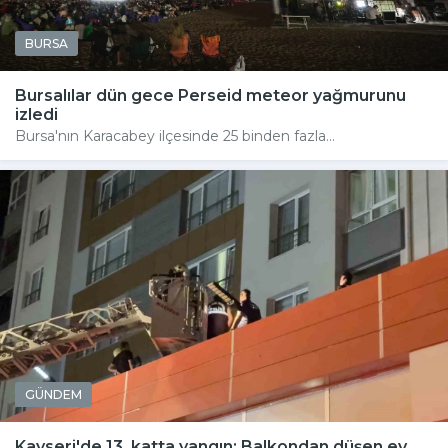
BURSA
Bursalılar dün gece Perseid meteor yağmurunu
izledi
Bursa'nın Karacabey ilçesinde 25 binden fazla...
GÜNDEM
Kayseri'de 13. katta yangın: Balkondan düşen ev