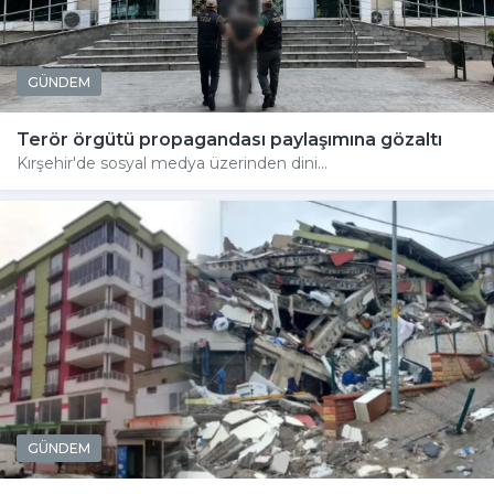
GÜNDEM
Terör örgütü propagandası paylaşımına gözaltı
Kırşehir'de sosyal medya üzerinden dini...
GÜNDEM