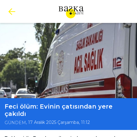
Feci ölüm: Evinin çatısından yere
çakıldı
, 17 Aralık 2025 Çarşamba, 11:12
GÜNDEM