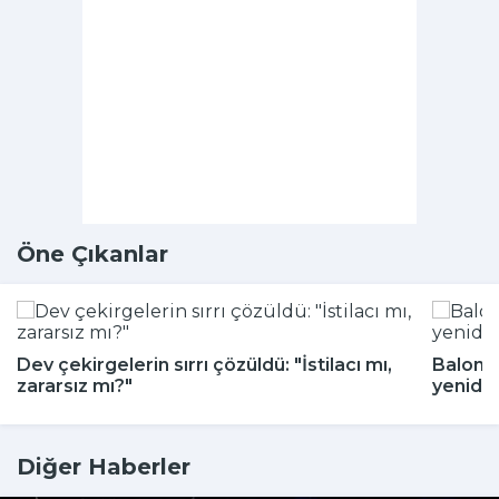
Öne Çıkanlar
Dev çekirgelerin sırrı çözüldü: "İstilacı mı,
Balon b
zararsız mı?"
yeniden
Diğer Haberler