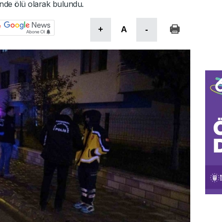
inde ölü olarak bulundu.
+
A
-