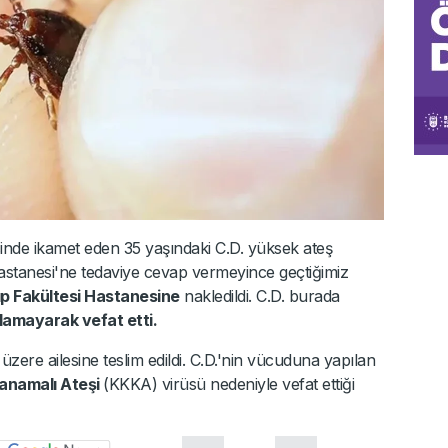
sinde ikamet eden 35 yaşındaki C.D. yüksek ateş
stanesi'ne tedaviye cevap vermeyince geçtiğimiz
ıp Fakültesi Hastanesine
nakledildi. C.D. burada
amayarak vefat etti.
ere ailesine teslim edildi. C.D.'nin vücuduna yapılan
anamalı Ateşi
(KKKA) virüsü nedeniyle vefat ettiği