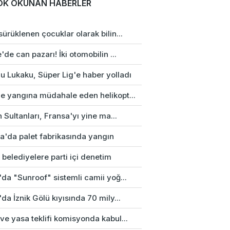
OK OKUNAN HABERLER
ürüklenen çocuklar olarak bilin...
'de can pazarı! İki otomobilin ...
u Lukaku, Süper Lig'e haber yolladı
e yangına müdahale eden helikopt...
n Sultanları, Fransa'yı yine ma...
a'da palet fabrikasında yangın
 belediyelere parti içi denetim
da "Sunroof" sistemli camii yoğ...
da İznik Gölü kıyısında 70 mily...
e yasa teklifi komisyonda kabul...