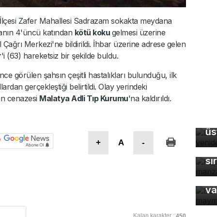
İlçesi Zafer Mahallesi Sadrazam sokakta meydana
rtmanın 4'üncü katından
kötü koku
gelmesi üzerine
 Çağrı Merkezi'ne bildirildi. İhbar üzerine adrese gelen
r
'i (63) hareketsiz bir şekilde buldu.
ce görülen şahsın çeşitli hastalıkları bulunduğu, ilk
dan gerçekleştiği belirtildi. Olay yerindeki
in cenazesi
Malatya Adli Tıp Kurumu
'na kaldırıldı.
Ba
üs
Ka
+
A
-
ma
sı
Bu
ma
va
Kalan karakter :
450