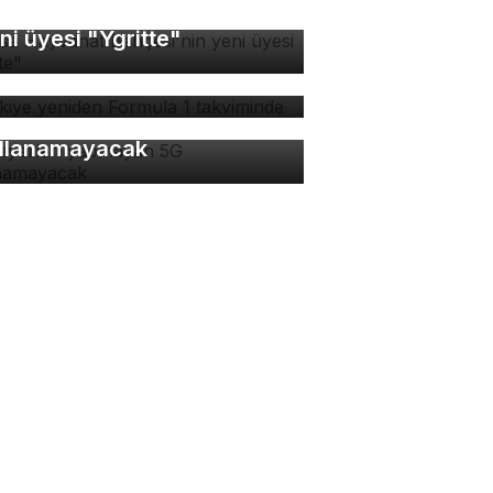
rsa Hayvanat Bahçesi'nin
ni üyesi "Ygritte"
rkiye yeniden Formula 1
kviminde
 ayarları yapmayan 5G
llanamayacak