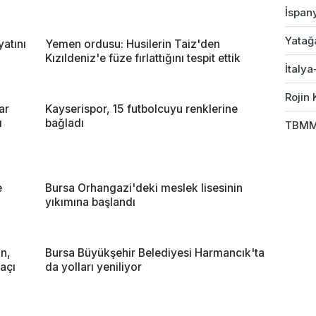
İspany
Yatağ
yatını
Yemen ordusu: Husilerin Taiz'den
Kızıldeniz'e füze fırlattığını tespit ettik
İtalya
Rojin 
ar
Kayserispor, 15 futbolcuyu renklerine
ı
bağladı
TBMM 
e
Bursa Orhangazi'deki meslek lisesinin
yıkımına başlandı
an,
Bursa Büyükşehir Belediyesi Harmancık'ta
maçı
da yolları yeniliyor