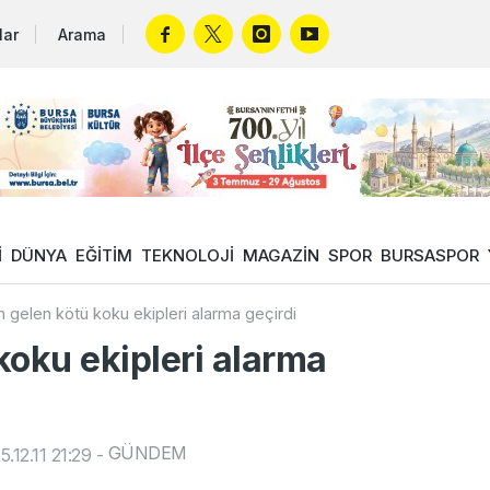
lar
Arama
İ
DÜNYA
EĞİTİM
TEKNOLOJİ
MAGAZİN
SPOR
BURSASPOR
 gelen kötü koku ekipleri alarma geçirdi
koku ekipleri alarma
GÜNDEM
.12.11 21:29
-