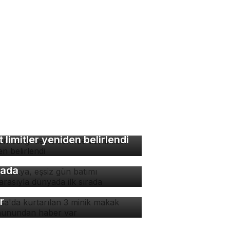
lon balığı desteklerinde
t limitler yeniden belirlendi
padokya, eşsiz gün batımı
nzarasıyla dünyada ilk
rada
rsa'da kurtarılan 3 minik
kak maymunundan haber
r