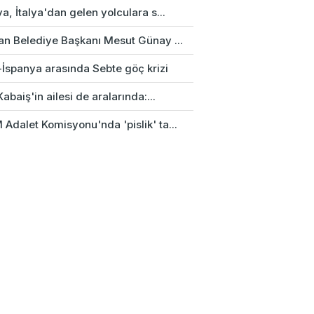
a, İtalya'dan gelen yolculara s...
an Belediye Başkanı Mesut Günay ...
-İspanya arasında Sebte göç krizi
Kabaiş'in ailesi de aralarında:...
Adalet Komisyonu'nda 'pislik' ta...