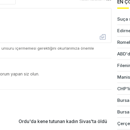
EN Ç
Suça s
Edirne
Romel
ç unsuru içermemesi gerektiğini okurlarımıza önemle
ABD'd
Fileni
yorum yapan siz olun.
Manis
CHP'li
Bursa'
Bursa'
Ordu'da kene tutunan kadın Sivas'ta öldü
Çerçev