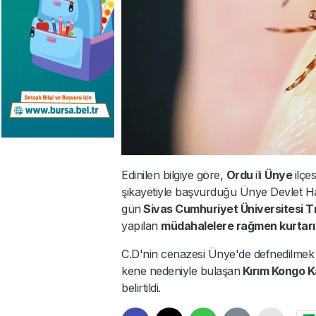
Edinilen bilgiye göre,
Ordu
ili
Ünye
ilçe
şikayetiyle başvurduğu Ünye Devlet Ha
gün
Sivas Cumhuriyet Üniversitesi T
yapılan
müdahalelere rağmen kurtarıl
C.D'nin cenazesi Ünye'de defnedilmek üz
kene nedeniyle bulaşan
Kırım Kongo K
belirtildi.