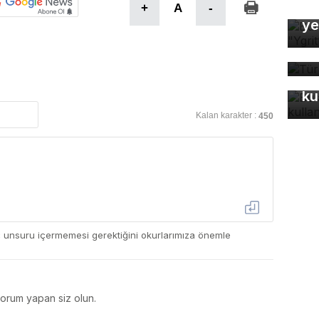
Bu
+
A
-
ye
Tü
ta
Bu
ku
Kalan karakter :
450
ç unsuru içermemesi gerektiğini okurlarımıza önemle
yorum yapan siz olun.