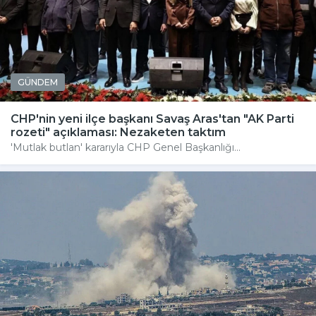
GÜNDEM
CHP'nin yeni ilçe başkanı Savaş Aras'tan "AK Parti
rozeti" açıklaması: Nezaketen taktım
'Mutlak butlan' kararıyla CHP Genel Başkanlığı...