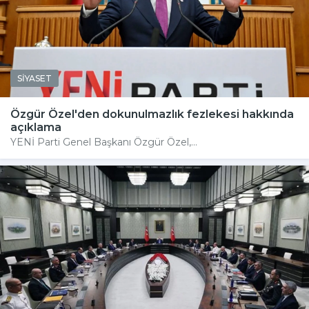
SİYASET
Özgür Özel'den dokunulmazlık fezlekesi hakkında
açıklama
YENİ Parti Genel Başkanı Özgür Özel,...