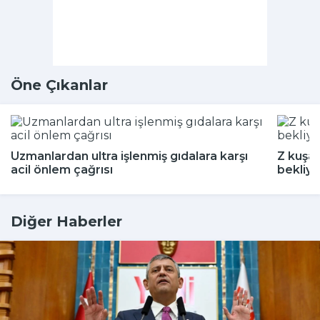
Öne Çıkanlar
Uzmanlardan ultra işlenmiş gıdalara karşı
Z kuşağ
acil önlem çağrısı
bekliyo
Diğer Haberler