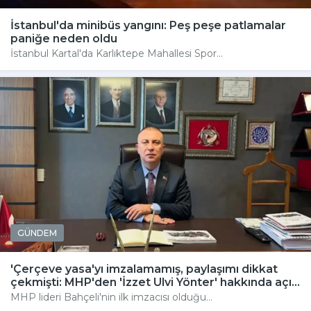
İstanbul'da minibüs yangını: Peş peşe patlamalar
paniğe neden oldu
İstanbul Kartal'da Karlıktepe Mahallesi Spor...
GÜNDEM
'Çerçeve yasa'yı imzalamamış, paylaşımı dikkat
çekmişti: MHP'den 'İzzet Ulvi Yönter' hakkında açı...
MHP lideri Bahçeli'nin ilk imzacısı olduğu...