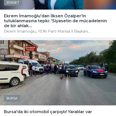
SİYASET
Ekrem İmamoğlu'dan İlksen Özalper'in
tutuklanmasına tepki: 'Siyasetin de mücadelenin
de bir ahlak...
Ekrem İmamoğlu, YENİ Parti Manisa İl Başkanı...
BURSA
Bursa'da iki otomobil çarpıştı! Yaralılar var