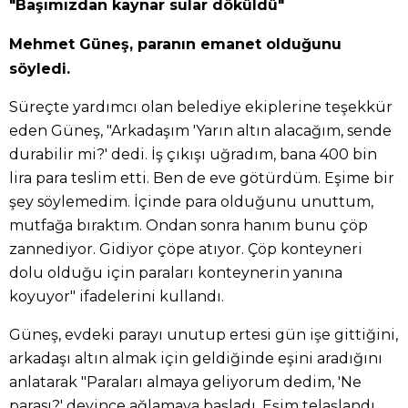
"Başımızdan kaynar sular döküldü"
Mehmet Güneş, paranın emanet olduğunu
söyledi.
Süreçte yardımcı olan belediye ekiplerine teşekkür
eden Güneş, "Arkadaşım 'Yarın altın alacağım, sende
durabilir mi?' dedi. İş çıkışı uğradım, bana 400 bin
lira para teslim etti. Ben de eve götürdüm. Eşime bir
şey söylemedim. İçinde para olduğunu unuttum,
mutfağa bıraktım. Ondan sonra hanım bunu çöp
zannediyor. Gidiyor çöpe atıyor. Çöp konteyneri
dolu olduğu için paraları konteynerin yanına
koyuyor" ifadelerini kullandı.
Güneş, evdeki parayı unutup ertesi gün işe gittiğini,
arkadaşı altın almak için geldiğinde eşini aradığını
anlatarak "Paraları almaya geliyorum dedim, 'Ne
parası?' deyince ağlamaya başladı. Eşim telaşlandı.