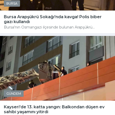
BURSA
Bursa Arapşükrü Sokağı'nda kavga! Polis biber
gazı kullandı
Bursa'nın Osmangazi ilçesinde bulunan Arapşükrü...
GÜNDEM
Kayseri'de 13. katta yangın: Balkondan düşen ev
sahibi yaşamını yitirdi