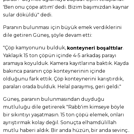
'Ben onu çöpe attım' dedi. Bizim başımızdan kaynar
sular döküldü" dedi.
Paranın bulunması için büyük emek verdiklerini
dile getiren Güneş, şöyle devam etti:
"Çöp kamyonunu bulduk,
.
konteyneri boşalttılar
Yaklaşık 15 ton çöpün içinde 4-5 arkadaş parayı
aramaya koyulduk. Kamera kayıtlarına baktık. Kayda
bakınca paranın çöp konteynerinin içinde
olduğunu fark ettik. Çöp konteynerini karıştırdık,
paraları orada bulduk. Helal paraymış, geri geldi."
Güneş, paranın bulunmasından duyduğu
mutluluğu dile getirerek "Rabb'im kimseye böyle
bir sıkıntıyı yaşatmasın. 15 ton çöpü elemek, onları
ayrıştırmak kolay değil. Sonuçta elhamdülillah
mutlu haberi aldık. Bir anda hüzün, bir anda sevinç..