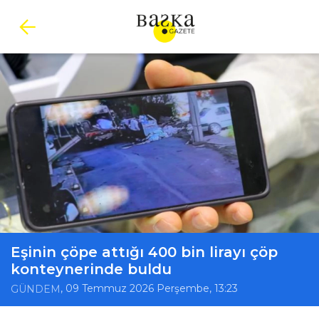
Eşinin çöpe attığı 400 bin lirayı çöp
konteynerinde buldu
, 09 Temmuz 2026 Perşembe, 13:23
GÜNDEM