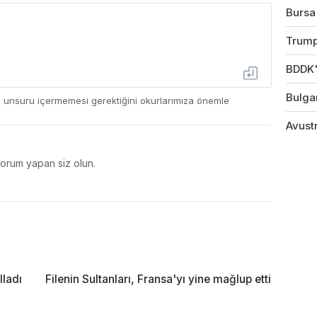
Bursa
Trump
BDDK'd
Bulgar
ç unsuru içermemesi gerektiğini okurlarımıza önemle
Avustr
yorum yapan siz olun.
lladı
Filenin Sultanları, Fransa'yı yine mağlup etti