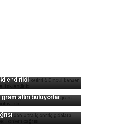
zla acı biber tüketimi
ümcül kanser riskiyle
şkilendirildi
bi diye başladılar, günde
 gram altın buluyorlar
manlardan ultra işlenmiş
dalara karşı acil önlem
ğrısı