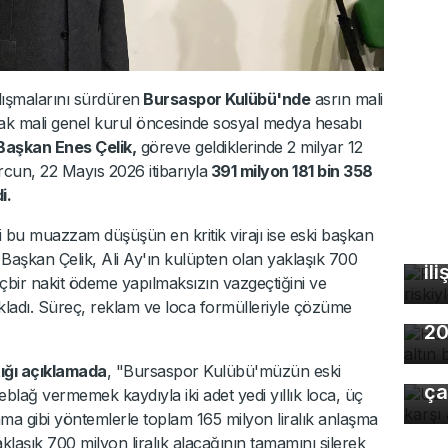
çalışmalarını sürdüren
Bursaspor Kulübü'nde
asrın mali
acak mali genel kurul öncesinde sosyal medya hesabı
Başkan Enes Çelik,
göreve geldiklerinde 2 milyar 12
cun, 22 Mayıs 2026 itibarıyla
391 milyon 181 bin 358
i.
Fa
bu muazzam düşüşün en kritik virajı ise eski başkan
öl
. Başkan Çelik, Ali Ay'ın kulüpten olan yaklaşık 700
ili
çbir nakit ödeme yapılmaksızın vazgeçtiğini ve
Ho
çıkladı. Süreç, reklam ve loca formülleriyle çözüme
20
Uz
gı
tığı açıklamada
, "Bursaspor Kulübü'müzün eski
ça
eblağ vermemek kaydıyla iki adet yedi yıllık loca, üç
ama gibi yöntemlerle toplam 165 milyon liralık anlaşma
aklaşık 700 milyon liralık alacağının tamamını silerek