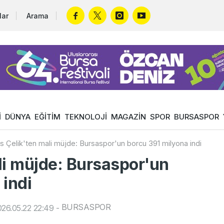
lar
Arama
İ
DÜNYA
EĞİTİM
TEKNOLOJİ
MAGAZİN
SPOR
BURSASPOR
s Çelik'ten mali müjde: Bursaspor'un borcu 391 milyona indi
li müjde: Bursaspor'un
 indi
BURSASPOR
26.05.22 22:49
-