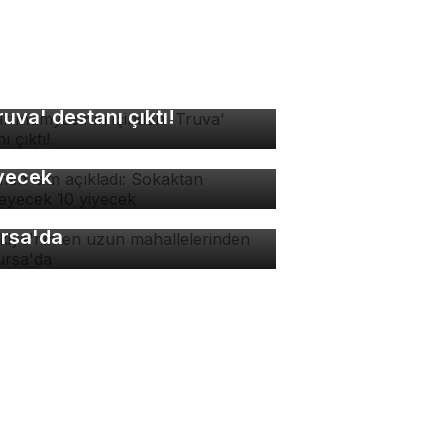
sır mumyasının içinden
ruva' destanı çıktı!
man isim açıkladı:
kaktan yenmeyecek 10
yecek
rkiye'nin en uzun
hallelerinden biri
rsa'da