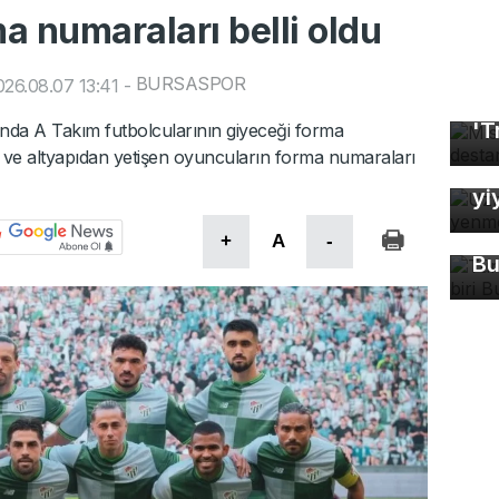
a numaraları belli oldu
BURSASPOR
26.08.07 13:41
-
Mı
'T
da A Takım futbolcularının giyeceği forma
Uz
r ve altyapıdan yetişen oyuncuların forma numaraları
So
yi
Tü
ma
+
A
-
Bu