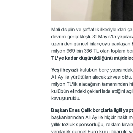
Mali disiplin ve şeffaflık ilkesiyle idari 
devrimi gerçekleşti. 31 Mayıs'ta yapıl
üzerinden güncel bilançoyu paylaşan
milyon 969 bin 336 TL olan toplam bor
TL'ye kadar düşürüldüğünü müjdeled
Yeşil beyazlı
kulübün borç yapısındaki 
Ali Ay ile yürütülen alacak zirvesi oldu
milyon TL'lik alacağının tamamından hi
kulübün elindeki çekleri iade ettiğini a
kavuşturuldu.
Başkan Enes Çelik borçlarla ilgili yap
başkanlarından Ali Ay ile hiçbir nakit m
yıllık tozluk sponsorluğu, reklam kiral
yapılarak güncel Euro kuru itibarı ile y