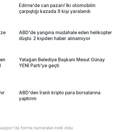
i
Edirne'de can pazarı! İki otomobilin
çarpıştığı kazada 9 kişi yaralandı
ize
ABD'de yangına müdahale eden helikopter
düştü: 2 kişiden haber alınamıyor
nen
Yatağan Belediye Başkanı Mesut Günay
l
YENİ Parti'ye geçti
nır
ABD'den İranlı kripto para borsalarına
yaptırım
saspor'da forma numaraları belli oldu