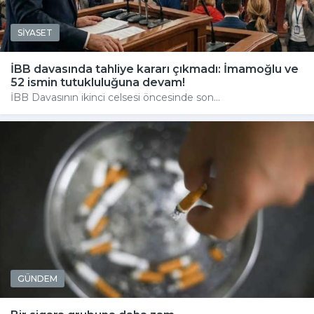
SİYASET
İBB davasında tahliye kararı çıkmadı: İmamoğlu ve
52 ismin tutukluluğuna devam!
İBB Davasının ikinci celsesi öncesinde son...
GÜNDEM