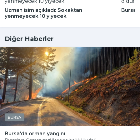
Uzman isim açıkladı: Sokaktan
Bursa'n
yenmeyecek 10 yiyecek
Diğer Haberler
BURSA
Bursa'da orman yangını