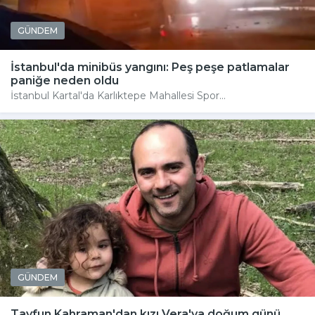
GÜNDEM
İstanbul'da minibüs yangını: Peş peşe patlamalar
paniğe neden oldu
İstanbul Kartal'da Karlıktepe Mahallesi Spor...
GÜNDEM
Tayfun Kahraman'dan kızı Vera'ya doğum günü