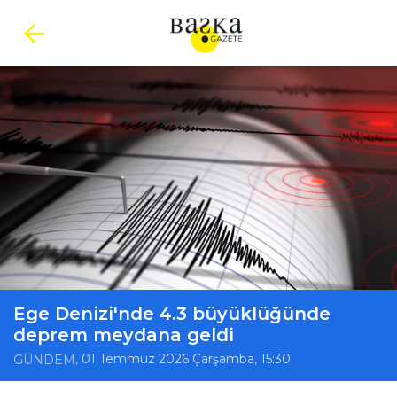
Ege Denizi'nde 4.3 büyüklüğünde
deprem meydana geldi
, 01 Temmuz 2026 Çarşamba, 15:30
GÜNDEM