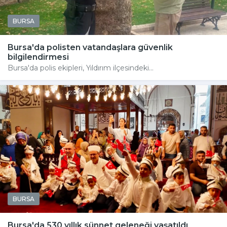
BURSA
Bursa'da polisten vatandaşlara güvenlik
bilgilendirmesi
Bursa'da polis ekipleri, Yıldırım ilçesindeki...
BURSA
Bursa'da 530 yıllık sünnet geleneği yaşatıldı