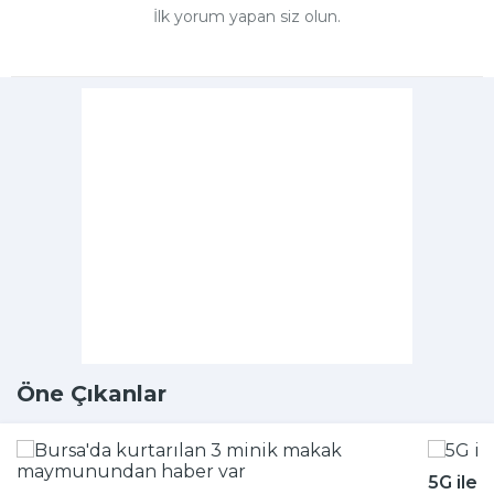
İlk yorum yapan siz olun.
Öne Çıkanlar
5G ile 