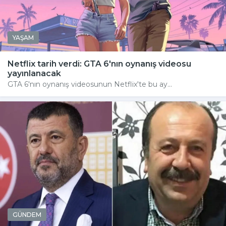
YAŞAM
Netflix tarih verdi: GTA 6'nın oynanış videosu
yayınlanacak
GTA 6'nın oynanış videosunun Netflix'te bu ay...
GÜNDEM