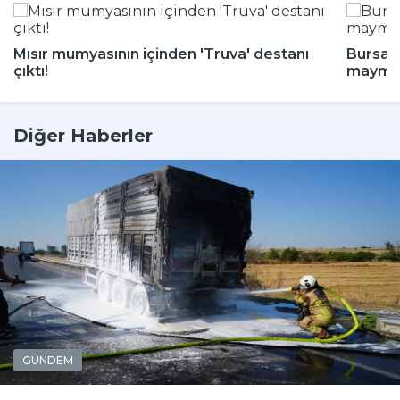
Mısır mumyasının içinden 'Truva' destanı
Bursa'd
çıktı!
maymun
Diğer Haberler
GÜNDEM