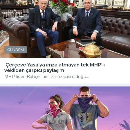
GÜNDEM
'Çerçeve Yasa'ya imza atmayan tek MHP'li
vekilden çarpıcı paylaşım
MHP lideri Bahçeli'nin ilk imzacısı olduğu...