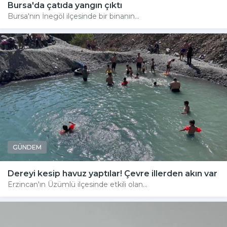
Bursa'da çatıda yangın çıktı
Bursa'nın İnegöl ilçesinde bir binanın...
GÜNDEM
Dereyi kesip havuz yaptılar! Çevre illerden akın var
Erzincan'ın Üzümlü ilçesinde etkili olan...