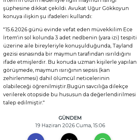
İrtem'in ölüm nedeniyle ilgili maymun ısırığı
şüphesine dikkat çekildi. Avukat Uğur Gökkoyun
konuya ilişkin şu ifadeleri kullandı:
"15.6.2026 günü evinde vefat eden müvekkilim Ece
İrtem'in sol kolunda 3 adet nedbenin (yara izi) tespiti
üzerine aile bireyleriyle konuşulduğunda, Tayland
gezisi esnasında bir maymun tarafından ısırıldığını
ifade etmişlerdir. Bu konuda uzman kişilerle yapılan
görüşmede, maymun ısırığının sepsis (kan
zehirlenmesi) dahil ölümcül neticelerinin
olabileceği öğrenilmiştir.Bugün savcılığa dilekçe
verilerek otopside bu hususun da değerlendirilmesi
talep edilmiştir."
GÜNDEM
19 Haziran 2026 Cuma, 15:06