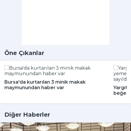
Öne Çıkanlar
Bursa'da kurtarılan 3 minik makak
maymunundan haber var
Yargıta
beğenm
Diğer Haberler