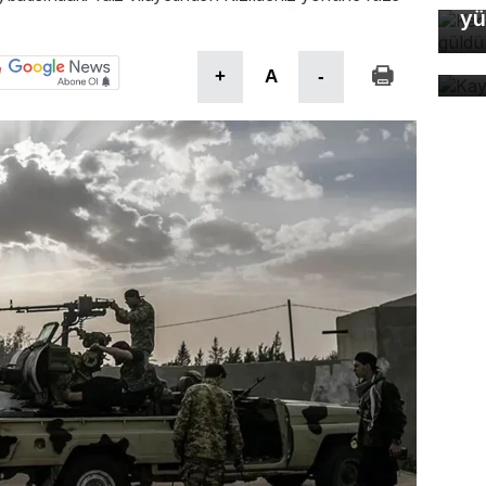
yü
Ka
ev
+
A
-