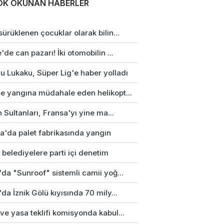
OK OKUNAN HABERLER
ürüklenen çocuklar olarak bilin...
'de can pazarı! İki otomobilin ...
u Lukaku, Süper Lig'e haber yolladı
e yangına müdahale eden helikopt...
n Sultanları, Fransa'yı yine ma...
a'da palet fabrikasında yangın
 belediyelere parti içi denetim
da "Sunroof" sistemli camii yoğ...
da İznik Gölü kıyısında 70 mily...
e yasa teklifi komisyonda kabul...