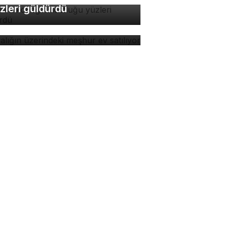
zleri güldürdü
yalığın üzerindeki meşhur
 satılıyor