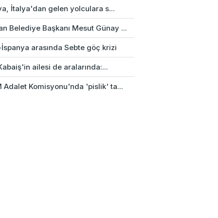
a, İtalya'dan gelen yolculara s...
an Belediye Başkanı Mesut Günay ...
-İspanya arasında Sebte göç krizi
Kabaiş'in ailesi de aralarında:...
Adalet Komisyonu'nda 'pislik' ta...