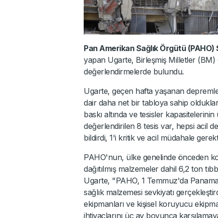
Pan Amerikan Sağlık Örgütü (PAHO) S
yapan Ugarte, Birleşmiş Milletler (BM) 
değerlendirmelerde bulundu.
Ugarte, geçen hafta yaşanan depremlerin
dair daha net bir tabloya sahip olduklar
baskı altında ve tesisler kapasitelerinin
değerlendirilen 8 tesis var, hepsi acil 
bildirdi, 1'i kritik ve acil müdahale gerekt
PAHO'nun, ülke genelinde önceden konu
dağıtılmış malzemeler dahil 6,2 ton tıbb
Ugarte, "PAHO, 1 Temmuz'da Panama
sağlık malzemesi sevkiyatı gerçekleştird
ekipmanları ve kişisel koruyucu ekipman
ihtiyaçlarını üç ay boyunca karşılamaya 