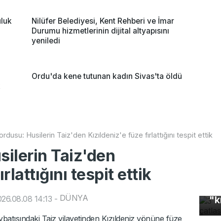
uluk
Nilüfer Belediyesi, Kent Rehberi ve İmar
Durumu hizmetlerinin dijital altyapısını
yeniledi
Ordu'da kene tutunan kadın Sivas'ta öldü
k
dusu: Husilerin Taiz'den Kızıldeniz'e füze fırlattığını tespit ettik
ilerin Taiz'den
rlattığını tespit ettik
3 
DÜNYA
26.08.08 14:13
-
"k
Ke
atısındaki Taiz vilayetinden Kızıldeniz yönüne füze