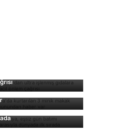
manlardan ultra işlenmiş
dalara karşı acil önlem
ğrısı
rsa'da kurtarılan 3 minik
kak maymunundan haber
r
padokya, eşsiz gün batımı
nzarasıyla dünyada ilk
rada