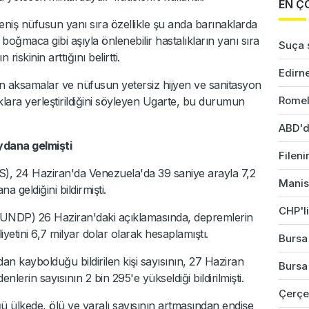
EN Ç
geniş nüfusun yanı sıra özellikle şu anda barınaklarda
 boğmaca gibi aşıyla önlenebilir hastalıkların yanı sıra
Suça s
riskinin arttığını belirtti.
Edirne
n aksamalar ve nüfusun yetersiz hijyen ve sanitasyon
Romel
aklara yerleştirildiğini söyleyen Ugarte, bu durumun
ABD'd
ydana gelmişti
Fileni
), 24 Haziran'da Venezuela'da 39 saniye arayla 7,2
Manis
geldiğini bildirmişti.
CHP'li
 (UNDP) 26 Haziran'daki açıklamasında, depremlerin
iyetini 6,7 milyar dolar olarak hesaplamıştı.
Bursa'
an kaybolduğu bildirilen kişi sayısının, 27 Haziran
Bursa'
enlerin sayısının 2 bin 295'e yükseldiği bildirilmişti.
Çerçev
 ülkede, ölü ve yaralı sayısının artmasından endişe