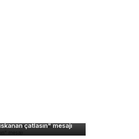
bin yıllık antik kentte
ıskanan çatlasın" mesajı
di ve köpeğin dostluğu