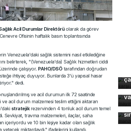
ağlık Acil Durumlar Direktörü
olarak da görev
Cenevre Ofisinin haftalık basın toplantısında
 Venezuela'daki sağlık sistemini nasıl etkilediğine
ını belirterek, "(Venezuela'da) Sağlık hizmetleri ciddi
Uz
 üzerinde çalışıyor.
PAHO/DSÖ
tarafından doğrudan
gı
desteğe ihtiyaç duyuyor. Bunlarda 3'ü yapısal hasar
ça
Bu
iriyor." dedi.
ma
şlandırılmış ve acil durumun ilk 72 saatinde
va
Ka
i ve acil durum malzemesi teslim ettiğini aktaran
ma
'daki
stratejik
rezervinden 4 tonluk acil durum temel
sı
i. Sevkiyat, travma malzemeleri, ilaçlar, saha
 içeriyordu ve 10 bin kişiye kadar olan sağlık
yetecek miktardaydı." ifadelerini kullandı.