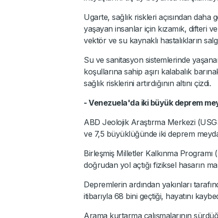
Ugarte, sağlık riskleri açısından daha 
yaşayan insanlar için kızamık, difteri ve
vektör ve su kaynaklı hastalıkların salgın 
Su ve sanitasyon sistemlerinde yaşana
koşullarına sahip aşırı kalabalık barın
sağlık risklerini artırdığının altını çizdi.
- Venezuela'da iki büyük deprem me
ABD Jeolojik Araştırma Merkezi (USGS
ve 7,5 büyüklüğünde iki deprem meydana 
Birleşmiş Milletler Kalkınma Programı
doğrudan yol açtığı fiziksel hasarın mal
Depremlerin ardından yakınları tarafınd
itibarıyla 68 bini geçtiği, hayatını kaybed
Arama kurtarma çalışmalarının sürdüğü