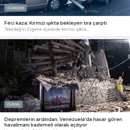
GÜNDEM
Feci kaza: Kırmızı ışıkta bekleyen tıra çarptı
Tekirdağ'ın Ergene ilçesinde kırmızı ışıkta...
DÜNYA
Depremlerin ardından: Venezuela'da hasar gören
havalimanı kademeli olarak açılıyor