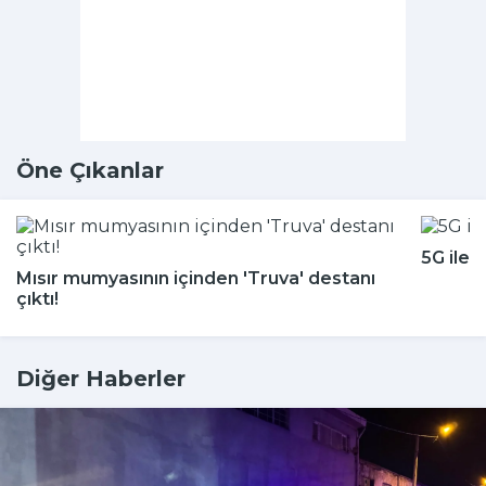
Öne Çıkanlar
5G ile 
Mısır mumyasının içinden 'Truva' destanı
çıktı!
Diğer Haberler