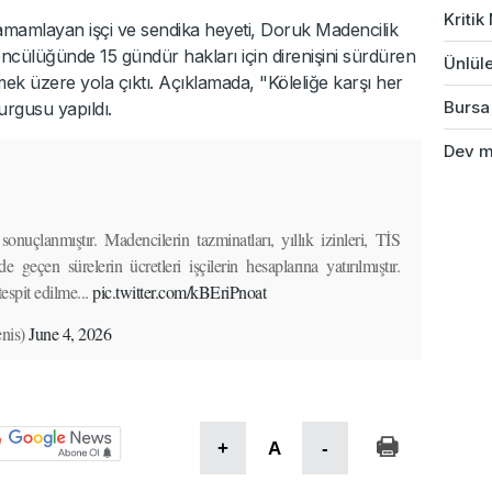
Kriti
amamlayan işçi ve sendika heyeti, Doruk Madencilik
öncülüğünde 15 gündür hakları için direnişini sürdüren
Ünlüle
ek üzere yola çıktı. Açıklamada, "Köleliğe karşı her
Bursa'
rgusu yapıldı.
Dev ma
onuçlanmıştır. Madencilerin tazminatları, yıllık izinleri, TİS
de geçen sürelerin ücretleri işçilerin hesaplarına yatırılmıştır.
espit edilme...
pic.twitter.com/kBEriPnoat
nis)
June 4, 2026
+
A
-