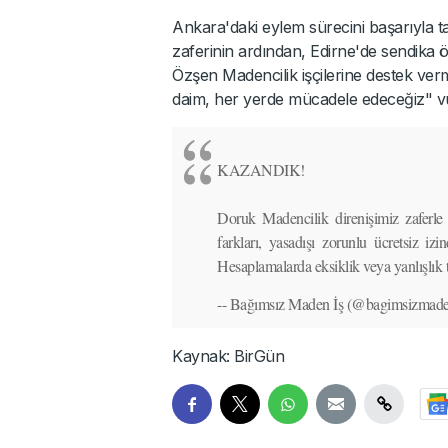
Ankara'daki eylem sürecini başarıyla t
zaferinin ardından, Edirne'de sendika 
Özşen Madencilik işçilerine destek verm
daim, her yerde mücadele edeceğiz" vu
KAZANDIK!
Doruk Madencilik direnişimiz zaferle s
farkları, yasadışı zorunlu ücretsiz izin
Hesaplamalarda eksiklik veya yanlışlık t
-- Bağımsız Maden İş (@bagimsizmade
Kaynak: BirGün