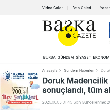
Video Galeri
Foto Galeri
Yazar
BURSA
GÜNDEM
SİYASET
EKONOM
Anasayfa
Gündem Haberleri
Doruk
Doruk Madencilik i
sonuçlandı, tüm a
2026.06.05 01:49
Son Güncellenme: 20