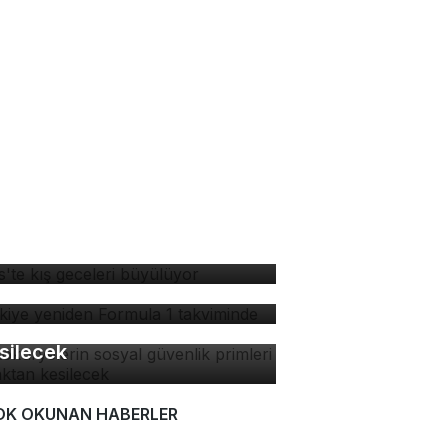
tlis'te kış geceleri
yülüyor
rkiye yeniden Formula 1
kviminde
tokuryelerin sosyal
venlik primleri kaynaktan
silecek
OK OKUNAN HABERLER