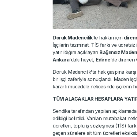
Doruk Madencilik
'te hakları için
diren
İşçilerin tazminat, TİS farkı ve ücretsiz
yatırıldığını açıklayan
Bağımsız Maden
Ankara
'daki heyet,
Edirne
'de direnen
Doruk Madencilik'te hak gaspına karşı 
bir işçi zaferiyle sonuçlandı. Maden işç
kararlı mücadele neticesinde işçilerin he
TÜM ALACAKLAR HESAPLARA YATIR
Sendika tarafından yapılan açıklamada, di
edildiği belirtildi. Varılan mutabakat neti
ücretleri, toplu iş sözleşmesi (TİS) far
geçen sürelere ait tüm ücretleri eksiksiz