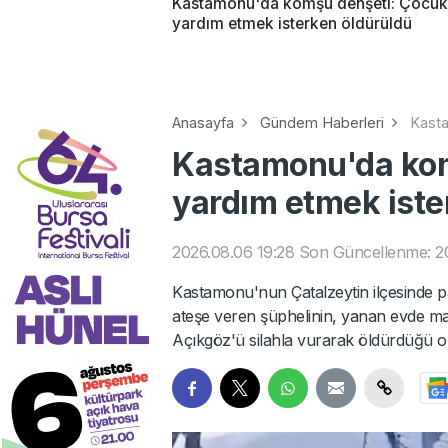
Kastamonu'da komşu dehşeti: Çocuk
yardım etmek isterken öldürüldü
Anasayfa
Gündem Haberleri
Kasta
Kastamonu'da kom
yardım etmek iste
2026.08.06 19:28
Son Güncellenme: 20
Kastamonu'nun Çatalzeytin ilçesinde p
ateşe veren şüphelinin, yanan evde m
Açıkgöz'ü silahla vurarak öldürdüğü or