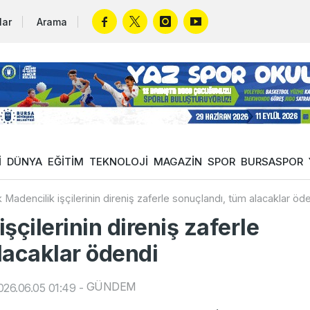
lar
Arama
İ
DÜNYA
EĞİTİM
TEKNOLOJİ
MAGAZİN
SPOR
BURSASPOR
 Madencilik işçilerinin direniş zaferle sonuçlandı, tüm alacaklar öd
şçilerinin direniş zaferle
lacaklar ödendi
GÜNDEM
26.06.05 01:49
-