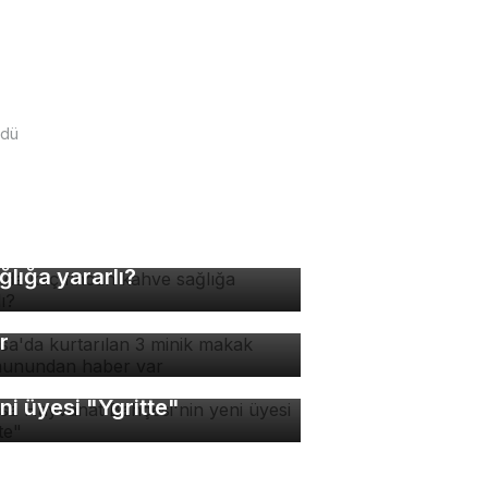
ldü
nde kaç fincan kahve
ğlığa yararlı?
rsa'da kurtarılan 3 minik
kak maymunundan haber
r
rsa Hayvanat Bahçesi'nin
ni üyesi "Ygritte"