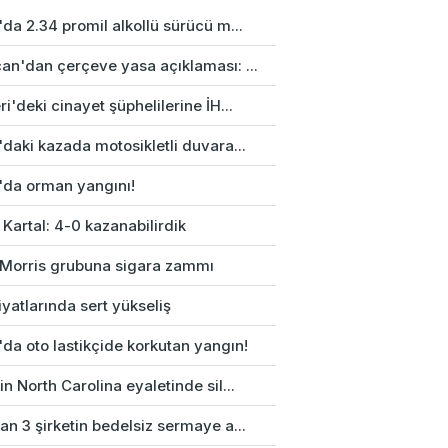
da 2.34 promil alkollü sürücü m...
an'dan çerçeve yasa açıklaması: ...
i'deki cinayet şüphelilerine İH...
daki kazada motosikletli duvara...
'da orman yangını!
 Kartal: 4-0 kazanabilirdik
p Morris grubuna sigara zammı
fiyatlarında sert yükseliş
da oto lastikçide korkutan yangın!
n North Carolina eyaletinde sil...
n 3 şirketin bedelsiz sermaye a...