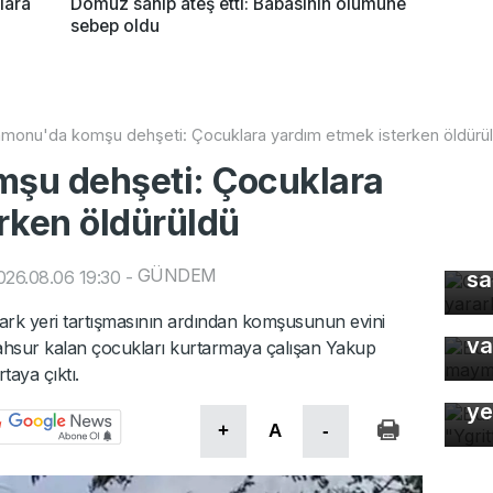
lara
Domuz sanıp ateş etti: Babasının ölümüne
sebep oldu
monu'da komşu dehşeti: Çocuklara yardım etmek isterken öldürü
şu dehşeti: Çocuklara
rken öldürüldü
Gü
GÜNDEM
26.08.06 19:30
-
sa
Bu
ma
ark yeri tartışmasının ardından komşusunun evini
va
ahsur kalan çocukları kurtarmaya çalışan Yakup
taya çıktı.
Bu
ye
+
A
-