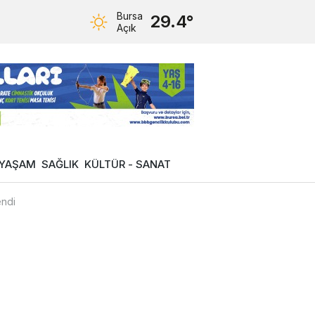
Bursa
29.4°
Açık
YAŞAM
SAĞLIK
KÜLTÜR - SANAT
endi