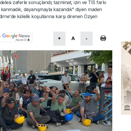
elesi zaferle sonuçlandı; tazminat, izin ve TİS farkı
öze kanmadık, dayanışmayla kazandık" diyen maden
 Edirne'de kölelik koşullarına karşı direnen Özşen
+
A
-