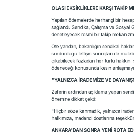
OLASI EKSİKLİKLERE KARŞI TAKİP 
Yapılan ödemelerde herhangi bir hesapl
sağlandı. Sendika, Çalışma ve Sosyal Gü
denetleyecek resmi bir takip mekanizma
Öte yandan, bakanlığın sendikal haklar
sürdürdüğü teftişin sonuçları da mutaba
çıkabilecek fazladan her türlü hakkın, ş
ödeneceği konusunda kesin anlaşmaya 
"YALNIZCA İRADEMİZE VE DAYANIŞ
Zaferin ardından açıklama yapan sendika
önemine dikkat çekti:
"Hiçbir söze kanmadık, yalnızca irade
halkımıza, madenci dostlarına teşekkür e
ANKARA'DAN SONRA YENİ ROTA ED