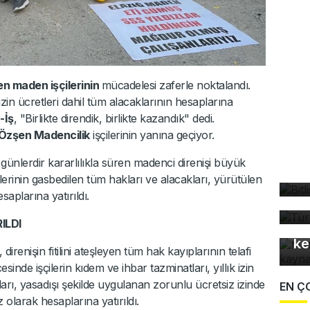
en maden işçilerinin
mücadelesi zaferle noktalandı.
 izin ücretleri dahil tüm alacaklarının hesaplarına
-İş
, "Birlikte direndik, birlikte kazandık" dedi.
Özşen Madencilik
işçilerinin yanına geçiyor.
Bi
günlerdir kararlılıkla süren madenci direnişi büyük
bü
ilerinin gasbedilen tüm hakları ve alacakları, yürütülen
Tü
saplarına yatırıldı.
ta
Mo
ILDI
gü
ke
renişin fitilini ateşleyen tüm hak kayıplarının telafi
cesinde işçilerin kıdem ve ihbar tazminatları, yıllık izin
kları, yasadışı şekilde uygulanan zorunlu ücretsiz izinde
EN Ç
 olarak hesaplarına yatırıldı.