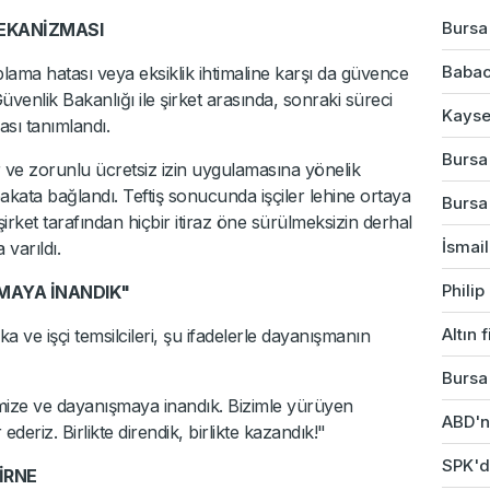
Bursa'
MEKANİZMASI
Babac
ama hatası veya eksiklik ihtimaline karşı da güvence
venlik Bakanlığı ile şirket arasında, sonraki süreci
Kayser
sı tanımlandı.
Bursa'
 ve zorunlu ücretsiz izin uygulamasına yönelik
kata bağlandı. Teftiş sonucunda işçiler lehine ortaya
Bursa
irket tarafından hiçbir itiraz öne sürülmeksizin derhal
İsmail
varıldı.
Phili
MAYA İNANDIK"
Altın 
 ve işçi temsilcileri, şu ifadelerle dayanışmanın
Bursa'
mize ve dayanışmaya inandık. Bizimle yürüyen
ABD'ni
deriz. Birlikte direndik, birlikte kazandık!"
SPK'da
İRNE