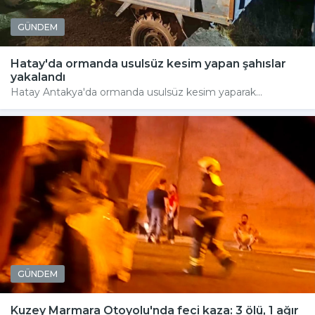
GÜNDEM
Hatay'da ormanda usulsüz kesim yapan şahıslar
yakalandı
Hatay Antakya'da ormanda usulsüz kesim yaparak...
GÜNDEM
Kuzey Marmara Otoyolu'nda feci kaza: 3 ölü, 1 ağır