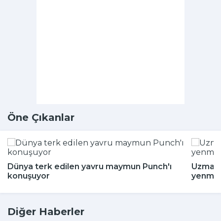
Öne Çıkanlar
Dünya terk edilen yavru maymun Punch'ı
Uzman i
konuşuyor
yenmey
Diğer Haberler