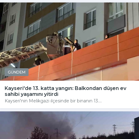
GÜNDEM
Kayseri'de 13. katta yangın: Balkondan düşen ev
sahibi yaşamını yitirdi
Kayseri'nin Melikgazi ilçesinde bir binanın 13....