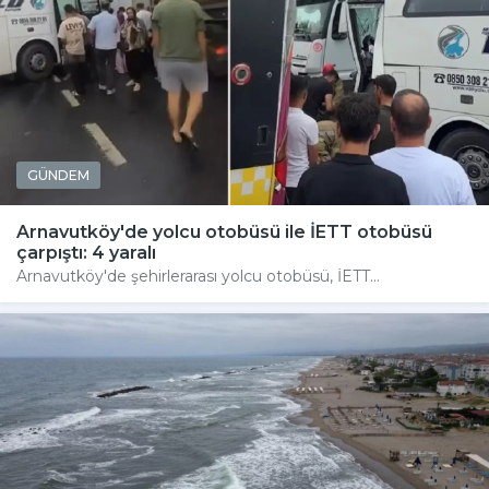
GÜNDEM
Arnavutköy'de yolcu otobüsü ile İETT otobüsü
çarpıştı: 4 yaralı
Arnavutköy'de şehirlerarası yolcu otobüsü, İETT...