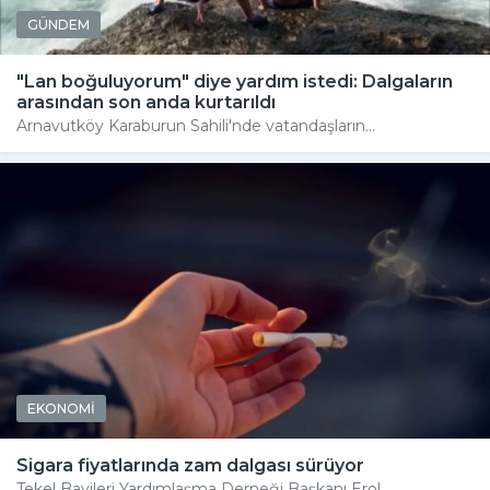
GÜNDEM
"Lan boğuluyorum" diye yardım istedi: Dalgaların
arasından son anda kurtarıldı
Arnavutköy Karaburun Sahili'nde vatandaşların...
EKONOMİ
Sigara fiyatlarında zam dalgası sürüyor
Tekel Bayileri Yardımlaşma Derneği Başkanı Erol...