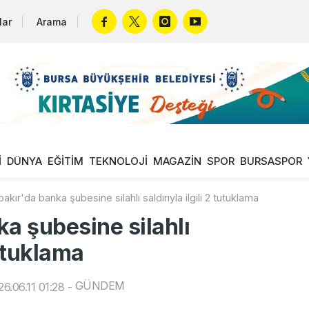
lar
Arama
İ
DÜNYA
EĞİTİM
TEKNOLOJİ
MAGAZİN
SPOR
BURSASPOR
akır'da banka şubesine silahlı saldırıyla ilgili 2 tutuklama
a şubesine silahlı
tutuklama
GÜNDEM
6.06.11 01:28
-