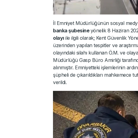
İl Emniyet Müdürlüğünün sosyal medya
banka şubesine
yönelik 8 Haziran 202
olayı
ile ilgili olarak; Kent Güvenlik Yö
üzerinden yapılan tespitler ve araştırm
olayındaki silahı kullanan Ö.M. ve olaya 
Müdürlüğü Gasp Büro Amirliği tarafınd
alınmıştır. Emniyetteki işlemlerinin ar
şüpheli de çıkarıldıkları mahkemece tut
verildi.