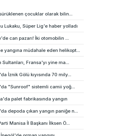
ürüklenen çocuklar olarak bilin...
u Lukaku, Süper Lig'e haber yolladı
'de can pazarı! İki otomobilin ...
e yangına müdahale eden helikopt...
n Sultanları, Fransa'yı yine ma...
da İznik Gölü kıyısında 70 mily...
da "Sunroof" sistemli camii yoğ...
a'da palet fabrikasında yangın
'da depoda çıkan yangın paniğe n...
arti Manisa İl Başkanı İlksen Ö...
 İnegöl'de orman yangını