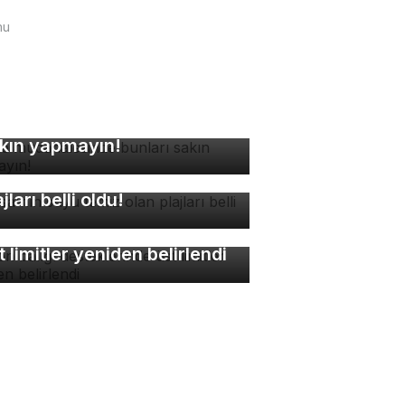
mu
ne müdahalesinde bunları
kın yapmayın!
rsa'nın suyu temiz olan
ajları belli oldu!
lon balığı desteklerinde
t limitler yeniden belirlendi