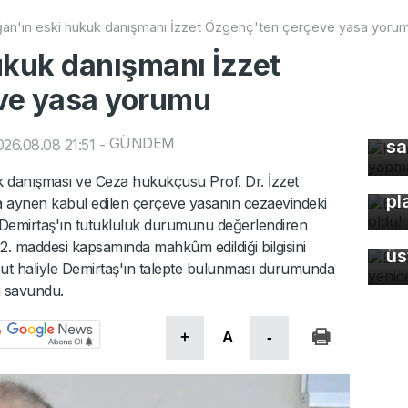
an'ın eski hukuk danışmanı İzzet Özgenç'ten çerçeve yasa yoru
ukuk danışmanı İzzet
ve yasa yorumu
Ke
GÜNDEM
26.08.08 21:51
-
sa
Bu
danışması ve Ceza hukukçusu Prof. Dr. İzzet
pl
ynen kabul edilen çerçeve yasanın cezaevindeki
 Demirtaş'ın tutukluluk durumunu değerlendiren
Ba
2. maddesi kapsamında mahkûm edildiği bilgisini
üs
 haliyle Demirtaş'ın talepte bulunması durumunda
i savundu.
+
A
-