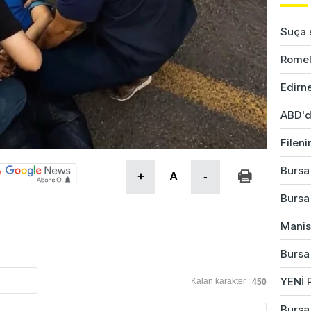
Suça s
Romel
Edirne
ABD'd
Fileni
Bursa'
+
A
-
Bursa'
Manis
Bursa
YENİ P
Kalan karakter :
450
Bursa