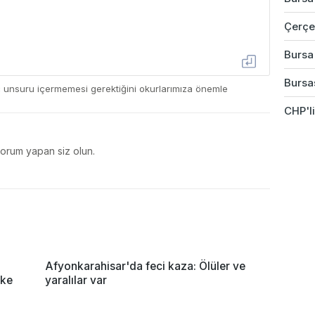
Çerçev
Bursa
Bursas
ç unsuru içermemesi gerektiğini okurlarımıza önemle
CHP'li
yorum yapan siz olun.
Afyonkarahisar'da feci kaza: Ölüler ve
lke
yaralılar var