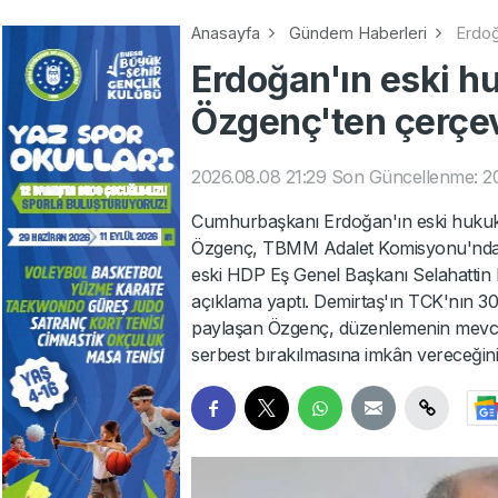
Anasayfa
Gündem Haberleri
Erdoğ
Erdoğan'ın eski h
Özgenç'ten çerçe
2026.08.08 21:29
Son Güncellenme: 20
Cumhurbaşkanı Erdoğan'ın eski hukuk 
Özgenç, TBMM Adalet Komisyonu'nda a
eski HDP Eş Genel Başkanı Selahattin
açıklama yaptı. Demirtaş'ın TCK'nın 30
paylaşan Özgenç, düzenlemenin mevcut
serbest bırakılmasına imkân vereceğin