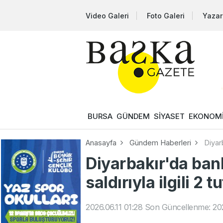
Video Galeri
Foto Galeri
Yazar
BURSA
GÜNDEM
SİYASET
EKONOM
Anasayfa
Gündem Haberleri
Diyarb
Diyarbakır'da bank
saldırıyla ilgili 2 
2026.06.11 01:28
Son Güncellenme: 202