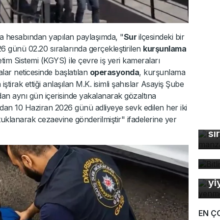
 hesabından yapılan paylaşımda, "
Sur
ilçesindeki bir
6 günü 02.20 sıralarında gerçekleştirilen
kurşunlama
netim Sistemi (KGYS) ile çevre iş yeri kameraları
alar neticesinde başlatılan
operasyonda
, kurşunlama
iştirak ettiği anlaşılan M.K. isimli şahıslar Asayiş Şube
an aynı gün içerisinde yakalanarak gözaltına
dından 10 Haziran 2026 günü adliyeye sevk edilen her iki
Ka
uklanarak cezaevine gönderilmiştir" ifadelerine yer
ma
sı
Bi
bü
Uz
So
yi
EN Ç