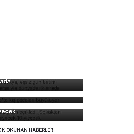
padokya, eşsiz gün batımı
nzarasıyla dünyada ilk
rada
tlis'te kış geceleri
yülüyor
man isim açıkladı:
kaktan yenmeyecek 10
yecek
OK OKUNAN HABERLER