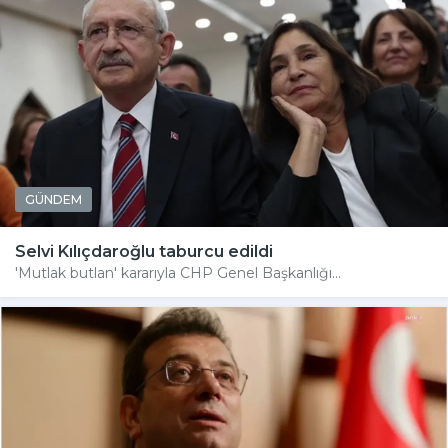
GÜNDEM
Selvi Kılıçdaroğlu taburcu edildi
'Mutlak butlan' kararıyla CHP Genel Başkanlığı...