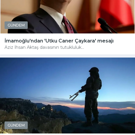
GÜNDEM
İmamoğlu'ndan 'Utku Caner Çaykara' mesajı
Aziz İhsan Aktaş davasının tutukluluk...
GÜNDEM