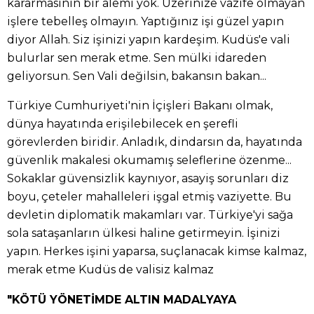
kararmasının bir alemi yok. Üzerinize vazife olmayan
işlere tebelleş olmayın. Yaptığınız işi güzel yapın
diyor Allah. Siz işinizi yapın kardeşim. Kudüs'e vali
bulurlar sen merak etme. Sen mülki idareden
geliyorsun. Sen Vali değilsin, bakansın bakan...
Türkiye Cumhuriyeti'nin İçişleri Bakanı olmak,
dünya hayatında erişilebilecek en şerefli
görevlerden biridir. Anladık, dindarsın da, hayatında
güvenlik makalesi okumamış seleflerine özenme...
Sokaklar güvensizlik kaynıyor, asayiş sorunları diz
boyu, çeteler mahalleleri işgal etmiş vaziyette. Bu
devletin diplomatik makamları var. Türkiye'yi sağa
sola sataşanların ülkesi haline getirmeyin. İşinizi
yapın. Herkes işini yaparsa, suçlanacak kimse kalmaz,
merak etme Kudüs de valisiz kalmaz
"KÖTÜ YÖNETİMDE ALTIN MADALYAYA