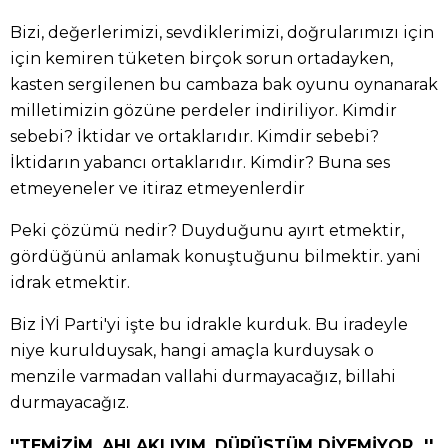
Bizi, değerlerimizi, sevdiklerimizi, doğrularımızı için
için kemiren tüketen birçok sorun ortadayken,
kasten sergilenen bu cambaza bak oyunu oynanarak
milletimizin gözüne perdeler indiriliyor. Kimdir
sebebi? İktidar ve ortaklarıdır. Kimdir sebebi?
İktidarın yabancı ortaklarıdır. Kimdir? Buna ses
etmeyeneler ve itiraz etmeyenlerdir
Peki çözümü nedir? Duyduğunu ayırt etmektir,
gördüğünü anlamak konuştuğunu bilmektir. yani
idrak etmektir.
Biz İYİ Parti'yi işte bu idrakle kurduk. Bu iradeyle
niye kurulduysak, hangi amaçla kurduysak o
menzile varmadan vallahi durmayacağız, billahi
durmayacağız.
''TEMİZİM, AHLAKLIYIM, DÜRÜSTÜM DİYEMİYOR...''