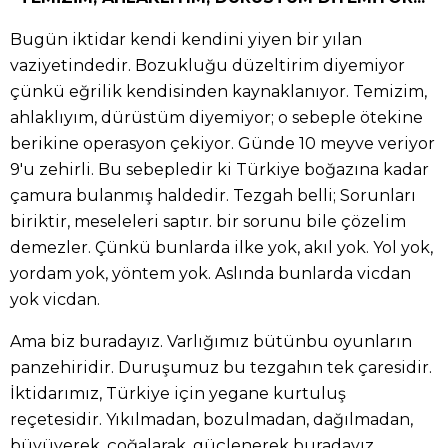
Bugün iktidar kendi kendini yiyen bir yılan
vaziyetindedir. Bozukluğu düzeltirim diyemiyor
çünkü eğrilik kendisinden kaynaklanıyor. Temizim,
ahlaklıyım, dürüstüm diyemiyor; o sebeple ötekine
berikine operasyon çekiyor. Günde 10 meyve veriyor
9'u zehirli. Bu sebepledir ki Türkiye boğazına kadar
çamura bulanmış haldedir. Tezgah belli; Sorunları
biriktir, meseleleri saptır. bir sorunu bile çözelim
demezler. Çünkü bunlarda ilke yok, akıl yok. Yol yok,
yordam yok, yöntem yok. Aslında bunlarda vicdan
yok vicdan.
Ama biz buradayız. Varlığımız bütünbu oyunların
panzehiridir. Duruşumuz bu tezgahın tek çaresidir.
İktidarımız, Türkiye için yegane kurtuluş
reçetesidir. Yıkılmadan, bozulmadan, dağılmadan,
büyüyerek, çoğalarak, güçlenerek buradayız.