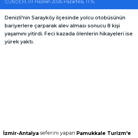
, 01 Haziran 2026 Pazartesi, 11:15
GÜNDEM
Denizli'nin Sarayköy ilçesinde yolcu otobüsünün
bariyerlere çarparak alev alması sonucu 8 kişi
yaşamını yitirdi. Feci kazada ölenlerin hikayeleri ise
yürek yaktı.
seferini yapan
İzmir-Antalya
Pamukkale Turizm'e