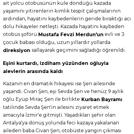
ait yolcu otobüsünün küle döndüğü kazada
yaşamını yitirenlerin kimlik tespit çalışmalarının
ardından, hayatını kaybedenlerin geride bıraktığı acı
dolu hikayeler netleşti. Kazada hayatını kaybeden
otobüs şoförü
evli ve 3
Mustafa Fevzi Merdun'un
çocuk babası olduğu, uzun yıllardır yollarda
sallayarak geçimini sağladığı öğrenildi.
direksiyon
Eşini kurtardı, izdiham yüzünden oğluyla
alevlerin arasında kaldı
Kazanın en dramatik hikayesi ise Şen ailesinde
yaşandı. Civan Şen, eşi Sevda Şen ve henüz 9 aylık
oğlu Eyüp Miraç Şen ile birlikte
Kurban Bayramı
tatilinde Sevda Şen'in ailesini ziyaret etmek
amacıyla İzmir'e gitmişti. Yaşadıkları şehir olan
Antalya'ya dönüş yolunda feci kazaya yakalanan
aileden baba Civan Şen, otobüste yangın çıkması