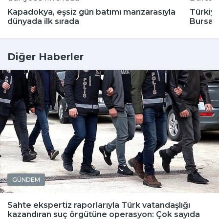
Kapadokya, eşsiz gün batımı manzarasıyla
Türkiye
dünyada ilk sırada
Bursa'
Diğer Haberler
GÜNDEM
Sahte ekspertiz raporlarıyla Türk vatandaşlığı
kazandıran suç örgütüne operasyon: Çok sayıda