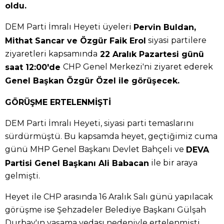
oldu.
DEM Parti İmralı Heyeti üyeleri
Pervin Buldan,
siyasi partilere
Mithat Sancar ve Özgür Faik Erol
ziyaretleri kapsamında
22 Aralık Pazartesi günü
CHP Genel Merkezi'ni ziyaret ederek
saat 12:00'de
Genel Başkan Özgür Özel ile görüşecek.
GÖRÜŞME ERTELENMİŞTİ
DEM Parti İmralı Heyeti, siyasi parti temaslarını
sürdürmüştü. Bu kapsamda heyet, geçtiğimiz cuma
günü MHP Genel Başkanı Devlet Bahçeli ve
DEVA
ile bir araya
Partisi Genel Başkanı Ali Babacan
gelmişti.
Heyet ile CHP arasında 16 Aralık Salı günü yapılacak
görüşme ise Şehzadeler Belediye Başkanı Gülşah
Durbay'ın yaşama vedası nedeniyle ertelenmişti.