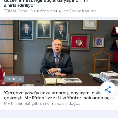
düzenlemesi: Ağır suçlarda yaş indirimi
sınırlandırılıyor
TBMM Genel Kurulu'nda görüşülen Çocuk Koruma...
GÜNDEM
'Çerçeve yasa'yı imzalamamış, paylaşımı dikkat
çekmişti: MHP'den 'İzzet Ulvi Yönter' hakkında açı...
MHP lideri Bahçeli'nin ilk imzacısı olduğu...