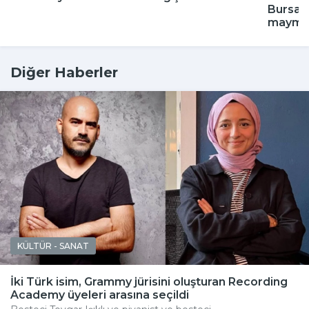
Bursa'd
maymun
Diğer Haberler
KÜLTÜR - SANAT
İki Türk isim, Grammy jürisini oluşturan Recording
Academy üyeleri arasına seçildi