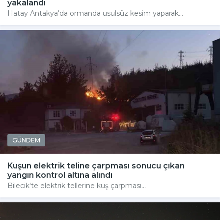
yakalandı
Hatay Antakya'da ormanda usulsüz kesim yaparak...
GÜNDEM
Kuşun elektrik teline çarpması sonucu çıkan
yangın kontrol altına alındı
Bilecik'te elektrik tellerine kuş çarpması...