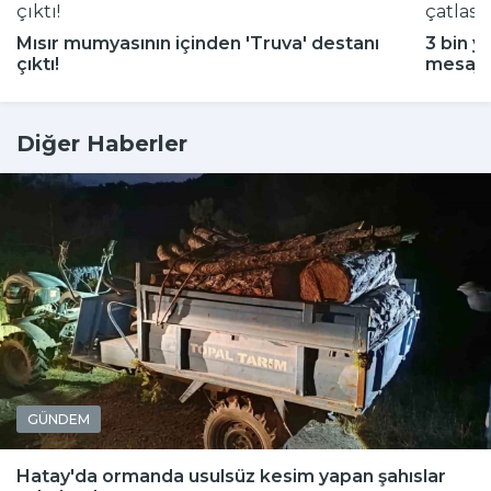
Mısır mumyasının içinden 'Truva' destanı
3 bin y
çıktı!
mesajı
Diğer Haberler
GÜNDEM
Hatay'da ormanda usulsüz kesim yapan şahıslar