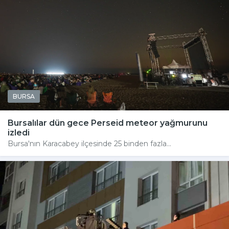
BURSA
Bursalılar dün gece Perseid meteor yağmurunu
izledi
Bursa'nın Karacabey ilçesinde 25 binden fazla...