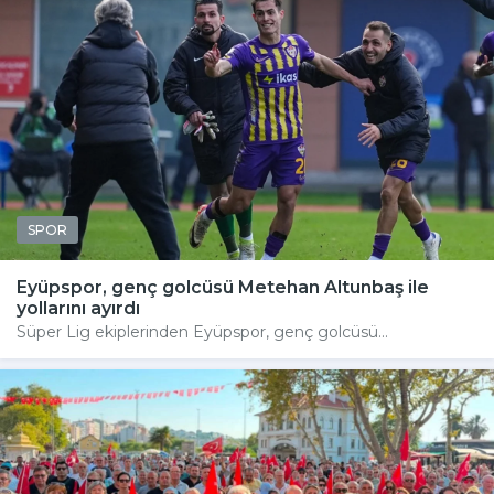
SPOR
Eyüpspor, genç golcüsü Metehan Altunbaş ile
yollarını ayırdı
Süper Lig ekiplerinden Eyüpspor, genç golcüsü...