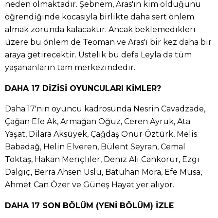
neden olmaktadır. Şebnem, Aras'ın kim olduğunu
öğrendiğinde kocasıyla birlikte daha sert önlem
almak zorunda kalacaktır. Ancak beklemedikleri
üzere bu önlem de Teoman ve Aras'ı bir kez daha bir
araya getirecektir. Üstelik bu defa Leyla da tüm
yaşananların tam merkezindedir.
DAHA 17 DİZİSİ OYUNCULARI KİMLER?
Daha 17'nin oyuncu kadrosunda Nesrin Cavadzade,
Çağan Efe Ak, Armağan Oğuz, Ceren Ayruk, Ata
Yaşat, Dilara Aksüyek, Çağdaş Onur Öztürk, Melis
Babadağ, Helin Elveren, Bülent Seyran, Cemal
Toktaş, Hakan Meriçliler, Deniz Ali Cankorur, Ezgi
Dalgıç, Berra Ahsen Uslu, Batuhan Mora, Efe Musa,
Ahmet Can Özer ve Güneş Hayat yer alıyor.
DAHA 17 SON BÖLÜM (YENİ BÖLÜM) İZLE