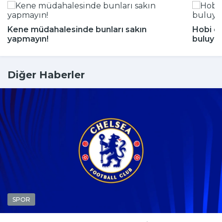
Kene müdahalesinde bunları sakın
Hobi di
yapmayın!
buluyor
Diğer Haberler
SPOR