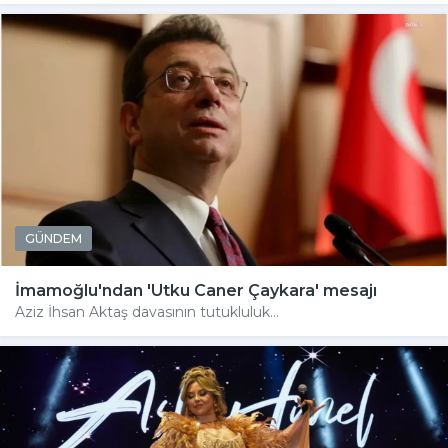
GÜNDEM
İmamoğlu'ndan 'Utku Caner Çaykara' mesajı
Aziz İhsan Aktaş davasının tutukluluk...