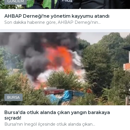
GÜNDEM
AHBAP Derneği'ne yönetim kayyumu atandı
Son dakika haberine göre, AHBAP Derneği'nin...
BURSA
Bursa'da otluk alanda çıkan yangın barakaya
sıçradı!
Bursa'nın İnegöl ilçesinde otluk alanda çıkan...