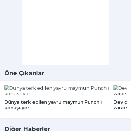
Öne Çıkanlar
Dünya terk edilen yavru maymun Punch'ı
Dev çeki
konuşuyor
zararsı
Diğer Haberler