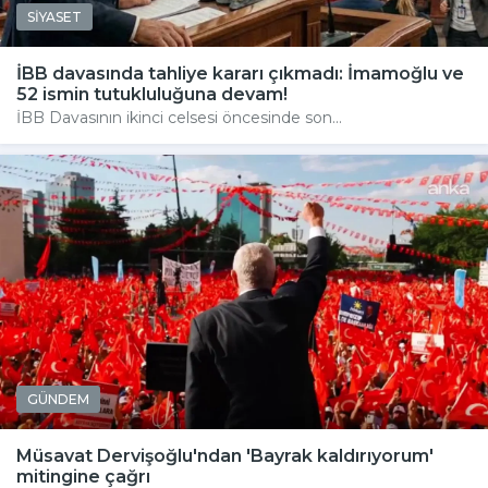
SİYASET
İBB davasında tahliye kararı çıkmadı: İmamoğlu ve
52 ismin tutukluluğuna devam!
İBB Davasının ikinci celsesi öncesinde son...
GÜNDEM
Müsavat Dervişoğlu'ndan 'Bayrak kaldırıyorum'
mitingine çağrı