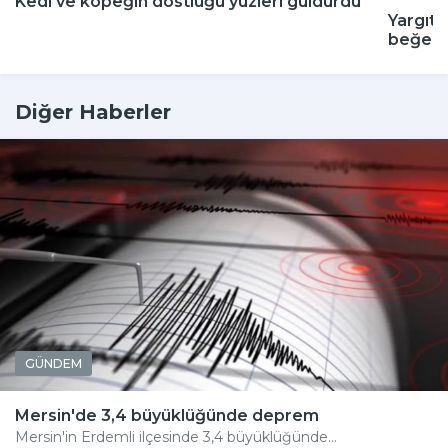
Kedi ve köpeğin dostluğu yüzleri güldürdü
Yargıta
beğenm
Diğer Haberler
GÜNDEM
Mersin'de 3,4 büyüklüğünde deprem
Mersin'in Erdemli ilçesinde 3,4 büyüklüğünde...