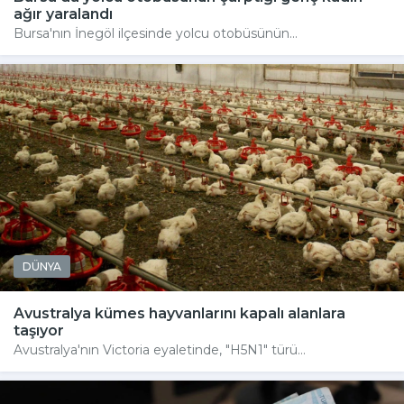
ağır yaralandı
Bursa'nın İnegöl ilçesinde yolcu otobüsünün...
DÜNYA
Avustralya kümes hayvanlarını kapalı alanlara
taşıyor
Avustralya'nın Victoria eyaletinde, "H5N1" türü...