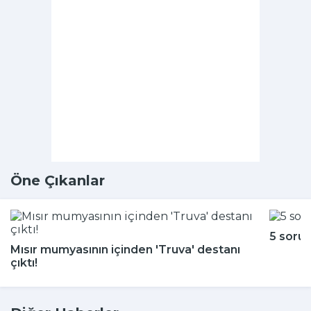
Öne Çıkanlar
5 soru
Mısır mumyasının içinden 'Truva' destanı
çıktı!