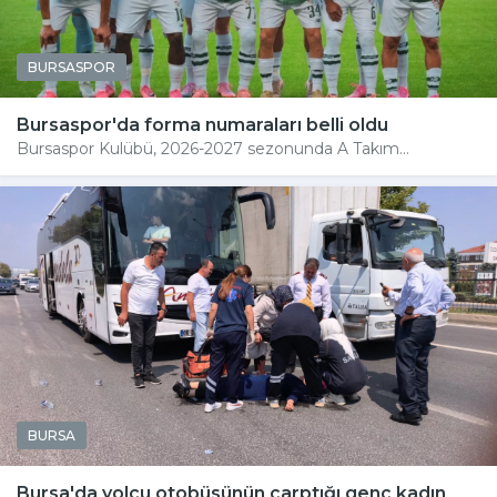
BURSASPOR
Bursaspor'da forma numaraları belli oldu
Bursaspor Kulübü, 2026-2027 sezonunda A Takım...
BURSA
Bursa'da yolcu otobüsünün çarptığı genç kadın