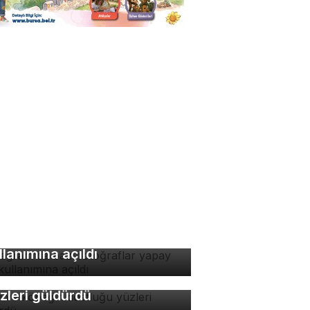
stagram'da bazı
toğraflar yapay zeka
llanımına açıldı
di ve köpeğin dostluğu
zleri güldürdü
 ile hayatımızda neler