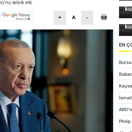
Bu
nü tebrik etti.
ku
In
+
A
-
fo
ku
EN Ç
Bursa'
Babac
Kayser
İsmail
ABD'ni
Phili