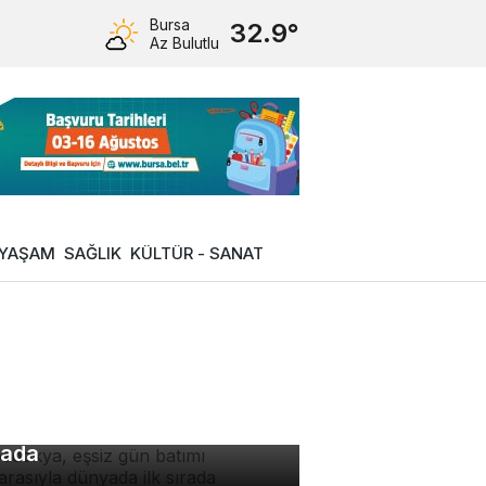
Bursa
32.9°
Az Bulutlu
YAŞAM
SAĞLIK
KÜLTÜR - SANAT
padokya, eşsiz gün batımı
nzarasıyla dünyada ilk
rada