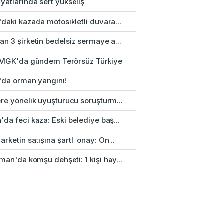
fiyatlarında sert yükseliş
daki kazada motosikletli duvara...
n 3 şirketin bedelsiz sermaye a...
k MGK'da gündem Terörsüz Türkiye
'da orman yangını!
re yönelik uyuşturucu soruşturm...
da feci kaza: Eski belediye baş...
rketin satışına şartlı onay: On...
an'da komşu dehşeti: 1 kişi hay...