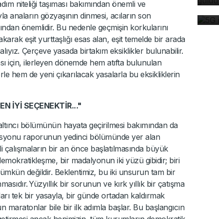
ım niteliği taşıması bakımından önemli ve
de
la anaların gözyaşının dinmesi, acıların son
ından önemlidir. Bu nedenle geçmişin korkularını
akarak eşit yurttaşlığı esas alan, eşit temelde bir arada
lıyız. Çerçeve yasada birtakım eksiklikler bulunabilir.
ı için, ilerleyen dönemde hem atıfta bulunulan
rle hem de yeni çıkarılacak yasalarla bu eksikliklerin
N İYİ SEÇENEKTİR..."
ltıncı bölümünün hayata geçirilmesi bakımından da
omisyonu raporunun yedinci bölümünde yer alan
li çalışmaların bir an önce başlatılmasında büyük
mokratikleşme, bir madalyonun iki yüzü gibidir; biri
mkün değildir. Beklentimiz, bu iki unsurun tam bir
asıdır. Yüzyıllık bir sorunun ve kırk yıllık bir çatışma
ları tek bir yasayla, bir günde ortadan kaldırmak
 maratonlar bile bir ilk adımla başlar. Bu başlangıcın
getirmesi ancak hepimizin, tüm kurumların demokratik