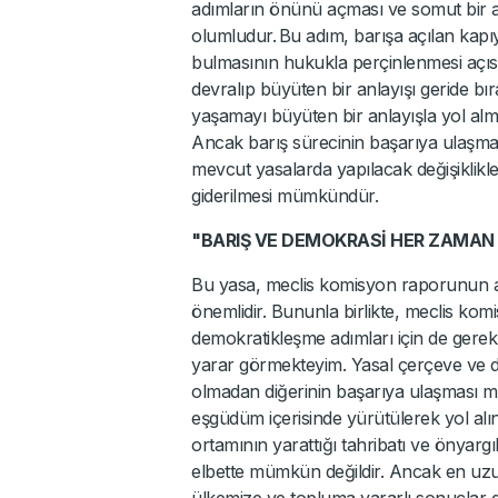
adımların önünü açması ve somut bir ad
olumludur. Bu adım, barışa açılan kapıy
bulmasının hukukla perçinlenmesi açıs
devralıp büyüten bir anlayışı geride bır
yaşamayı büyüten bir anlayışla yol alma
Ancak barış sürecinin başarıya ulaşmas
mevcut yasalarda yapılacak değişiklikle
giderilmesi mümkündür.
"BARIŞ VE DEMOKRASİ HER ZAMAN E
Bu yasa, meclis komisyon raporunun a
önemlidir. Bununla birlikte, meclis k
demokratikleşme adımları için de gerek
yarar görmekteyim. Yasal çerçeve ve de
olmadan diğerinin başarıya ulaşması mü
eşgüdüm içerisinde yürütülerek yol alınm
ortamının yarattığı tahribatı ve önyargı
elbette mümkün değildir. Ancak en uzun
ülkemize ve topluma yararlı sonuçlar 