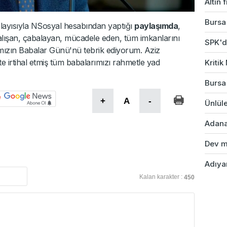
Altın 
Bursa'
layısıyla NSosyal hesabından yaptığı
paylaşımda
,
alışan, çabalayan, mücadele eden, tüm imkanlarını
SPK'da
mızın Babalar Günü'nü tebrik ediyorum. Aziz
e irtihal etmiş tüm babalarımızı rahmetle yad
Kriti
Bursa
+
A
-
Ünlüle
Adana'
Dev ma
Adıyam
Kalan karakter :
450