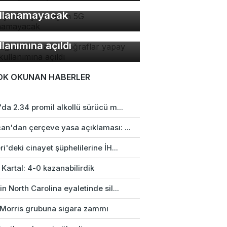
 ayarları yapmayan 5G
llanamayacak
stagram'da bazı
toğraflar yapay zeka
llanımına açıldı
OK OKUNAN HABERLER
da 2.34 promil alkollü sürücü m...
an'dan çerçeve yasa açıklaması: ...
i'deki cinayet şüphelilerine İH...
 Kartal: 4-0 kazanabilirdik
n North Carolina eyaletinde sil...
p Morris grubuna sigara zammı