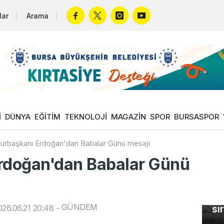
lar
Arama
İ
DÜNYA
EĞİTİM
TEKNOLOJİ
MAGAZİN
SPOR
BURSASPOR
rbaşkanı Erdoğan'dan Babalar Günü mesajı
doğan'dan Babalar Günü
Ka
ma
GÜNDEM
26.06.21 20:48
-
sı