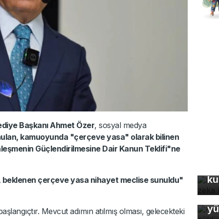
ediye Başkanı Ahmet Özer
, sosyal medya
lan, kamuoyunda "çerçeve yasa" olarak bilinen
leşmenin Güçlendirilmesine Dair Kanun Teklifi"ne
In
fo
ku
beklenen çerçeve yasa nihayet meclise sunuldu"
Ke
yü
başlangıçtır. Mevcut adımın atılmış olması, gelecekteki
5G