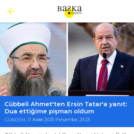
Cübbeli Ahmet'ten Ersin Tatar'a yanıt:
Dua ettiğime pişman oldum
, 11 Aralık 2025 Perşembe, 23:23
GÜNDEM