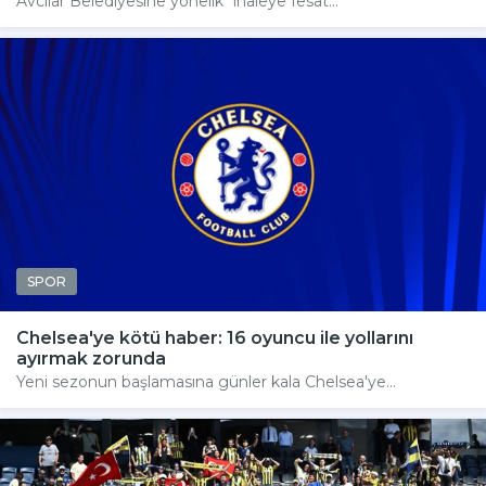
Avcılar Belediyesine yönelik "ihaleye fesat...
SPOR
Chelsea'ye kötü haber: 16 oyuncu ile yollarını
ayırmak zorunda
Yeni sezonun başlamasına günler kala Chelsea'ye...