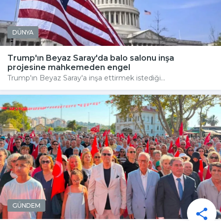
DÜNYA
Trump'ın Beyaz Saray'da balo salonu inşa
projesine mahkemeden engel
Trump'ın Beyaz Saray'a inşa ettirmek istediği...
GÜNDEM