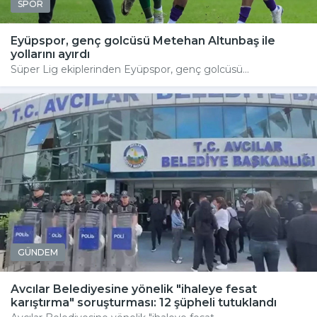
SPOR
Eyüpspor, genç golcüsü Metehan Altunbaş ile
yollarını ayırdı
Süper Lig ekiplerinden Eyüpspor, genç golcüsü...
GÜNDEM
Avcılar Belediyesine yönelik "ihaleye fesat
karıştırma" soruşturması: 12 şüpheli tutuklandı