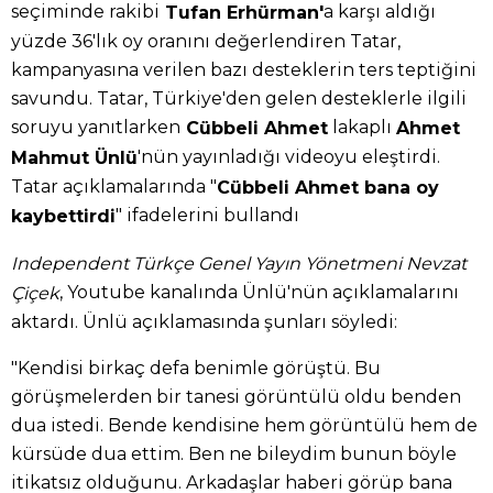
seçiminde rakibi
a karşı aldığı
Tufan Erhürman'
yüzde 36'lık oy oranını değerlendiren Tatar,
kampanyasına verilen bazı desteklerin ters teptiğini
savundu. Tatar, Türkiye'den gelen desteklerle ilgili
soruyu yanıtlarken
lakaplı
Cübbeli Ahmet
Ahmet
'nün yayınladığı videoyu eleştirdi.
Mahmut Ünlü
Tatar açıklamalarında "
Cübbeli Ahmet bana oy
" ifadelerini bullandı
kaybettirdi
Independent Türkçe Genel Yayın Yönetmeni Nevzat
, Youtube kanalında Ünlü'nün açıklamalarını
Çiçek
aktardı. Ünlü açıklamasında şunları söyledi:
"Kendisi birkaç defa benimle görüştü. Bu
görüşmelerden bir tanesi görüntülü oldu benden
dua istedi. Bende kendisine hem görüntülü hem de
kürsüde dua ettim. Ben ne bileydim bunun böyle
itikatsız olduğunu. Arkadaşlar haberi görüp bana