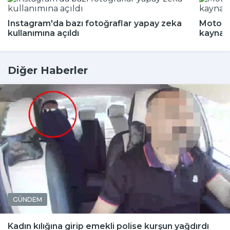
Instagram'da bazı fotoğraflar yapay zeka
Motokur
kullanımına açıldı
kaynak
Diğer Haberler
GÜNDEM
Kadın kılığına girip emekli polise kurşun yağdırdı