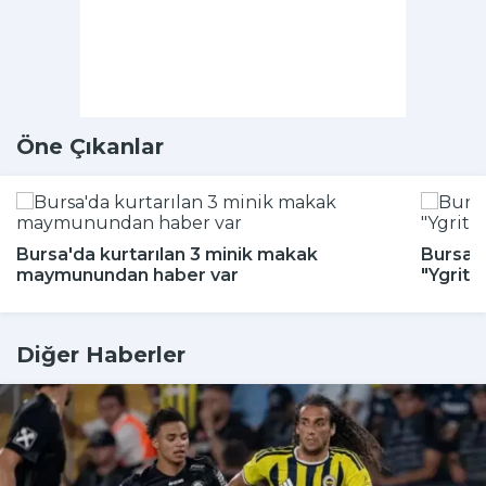
Öne Çıkanlar
Bursa'da kurtarılan 3 minik makak
Bursa H
maymunundan haber var
"Ygritt
Diğer Haberler