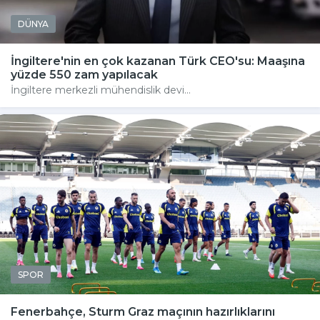
DÜNYA
İngiltere'nin en çok kazanan Türk CEO'su: Maaşına
yüzde 550 zam yapılacak
İngiltere merkezli mühendislik devi...
SPOR
Fenerbahçe, Sturm Graz maçının hazırlıklarını