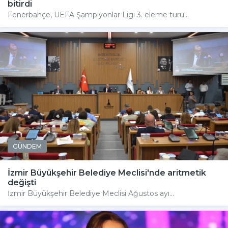
bitirdi
Fenerbahçe, UEFA Şampiyonlar Ligi 3. eleme turu...
GÜNDEM
İzmir Büyükşehir Belediye Meclisi'nde aritmetik
değişti
İzmir Büyükşehir Belediye Meclisi Ağustos ayı...