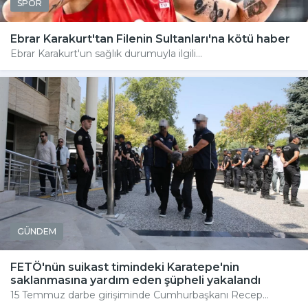
SPOR
Ebrar Karakurt'tan Filenin Sultanları'na kötü haber
Ebrar Karakurt'un sağlık durumuyla ilgili...
GÜNDEM
FETÖ'nün suikast timindeki Karatepe'nin
saklanmasına yardım eden şüpheli yakalandı
15 Temmuz darbe girişiminde Cumhurbaşkanı Recep...