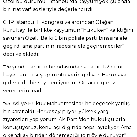
Özel bu durumu, "İstanbul'da kayyum yok, şu anda
bir inat var" sözleriyle değerlendirdi.
CHP İstanbul İl Kongresi ve ardından Olağan
Kurultay ile birlikte kayyumun "hukuken" kalktığını
savunan Özel, "Belki 5 bin polisle parti binasını ele
geçirdi ama partinin iradesini ele geçiremediler"
dedi ve ekledi:
"Ve şimdi partinin bir odasında haftanın 1-2 günü
heyetten bir kişi görüntü verip gidiyor. Ben oraya
gidene de bir şey demiyorum. Onlara o görevi
verenlerin inadı.
"45. Asliye Hukuk Mahkemesi tarihe geçecek yanlış
bir karar aldı. Herkes ayıplıyor. yüksek yargı
ziyaretleri yapıyorum, AK Parti'den hukukçularla
konuşuyoruz, konu açıldığında hepsi ayıplıyor. Ama
o kendi ayıbından dönemediği için öyle duruyor."