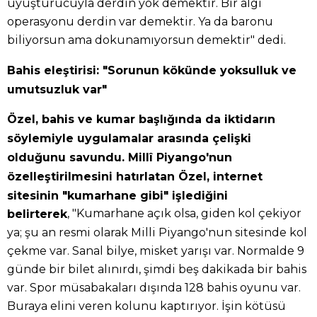
uyuşturucuyla derdin yok demektir. Bir algı
operasyonu derdin var demektir. Ya da baronu
biliyorsun ama dokunamıyorsun demektir" dedi.
Bahis eleştirisi: "Sorunun kökünde yoksulluk ve
umutsuzluk var"
Özel, bahis ve kumar başlığında da iktidarın
söylemiyle uygulamalar arasında çelişki
olduğunu savundu. Millî Piyango'nun
özelleştirilmesini hatırlatan Özel, internet
sitesinin "kumarhane gibi" işlediğini
, "Kumarhane açık olsa, giden kol çekiyor
belirterek
ya; şu an resmi olarak Milli Piyango'nun sitesinde kol
çekme var. Sanal bilye, misket yarışı var. Normalde 9
günde bir bilet alınırdı, şimdi beş dakikada bir bahis
var. Spor müsabakaları dışında 128 bahis oyunu var.
Buraya elini veren kolunu kaptırıyor. İşin kötüsü