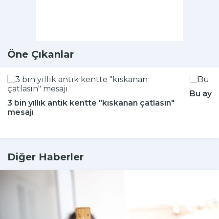
Öne Çıkanlar
Bu aya
3 bin yıllık antik kentte "kıskanan çatlasın"
mesajı
Diğer Haberler