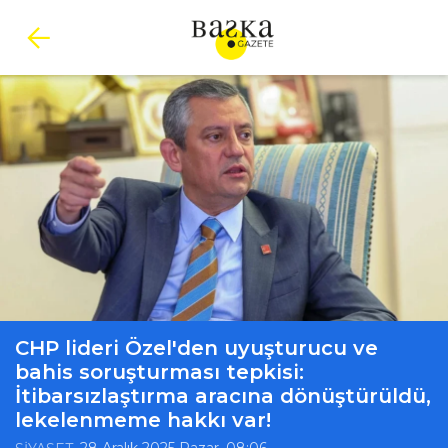
CHP lideri Özel'den uyuşturucu ve
bahis soruşturması tepkisi:
İtibarsızlaştırma aracına dönüştürüldü,
lekelenmeme hakkı var!
, 28 Aralık 2025 Pazar, 08:06