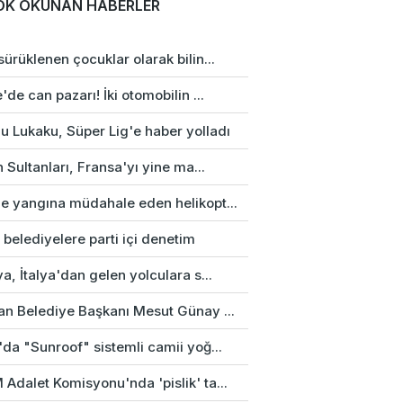
OK OKUNAN HABERLER
ürüklenen çocuklar olarak bilin...
'de can pazarı! İki otomobilin ...
u Lukaku, Süper Lig'e haber yolladı
n Sultanları, Fransa'yı yine ma...
e yangına müdahale eden helikopt...
 belediyelere parti içi denetim
a, İtalya'dan gelen yolculara s...
an Belediye Başkanı Mesut Günay ...
da "Sunroof" sistemli camii yoğ...
Adalet Komisyonu'nda 'pislik' ta...