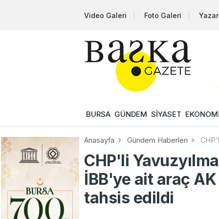
Video Galeri
Foto Galeri
Yazar
BURSA
GÜNDEM
SİYASET
EKONOM
Anasayfa
Gündem Haberleri
CHP'l
CHP'li Yavuzyılma
İBB'ye ait araç AK
tahsis edildi