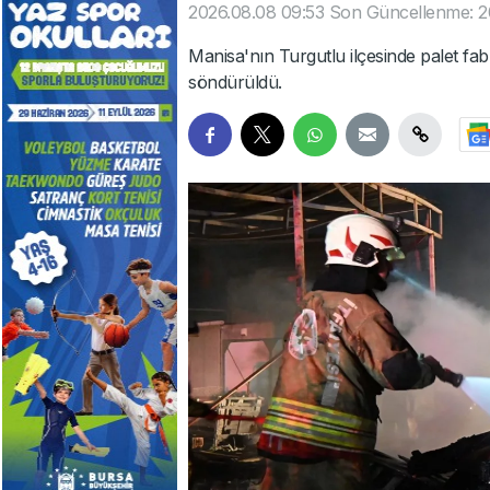
2026.08.08 09:53
Son Güncellenme: 2
Manisa'nın Turgutlu ilçesinde palet fab
söndürüldü.