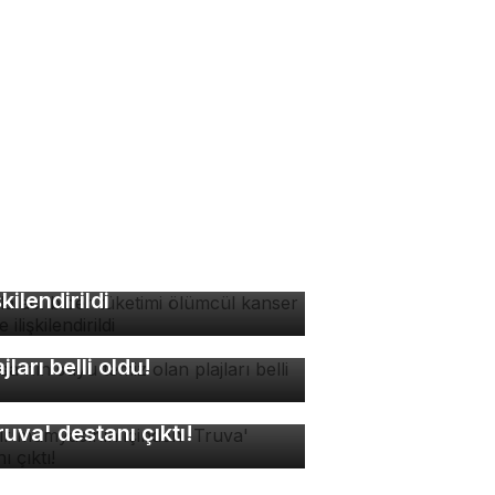
zla acı biber tüketimi
ümcül kanser riskiyle
şkilendirildi
rsa'nın suyu temiz olan
ajları belli oldu!
sır mumyasının içinden
ruva' destanı çıktı!