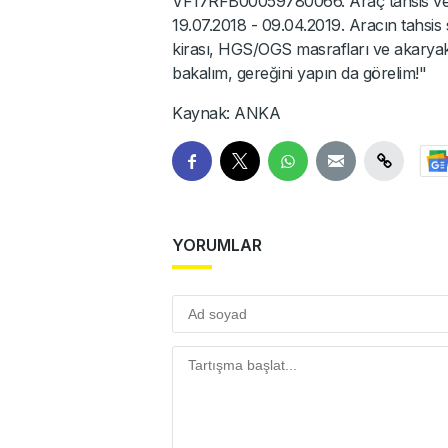
VF17RFB00059780066. Araç tahsis ve te
19.07.2018 - 09.04.2019. Aracın tahsis
kirası, HGS/OGS masrafları ve akaryakı
bakalım, gereğini yapın da görelim!"
Kaynak: ANKA
YORUMLAR