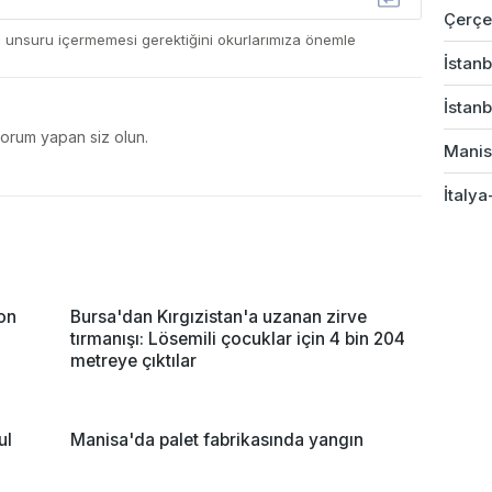
Çerçev
ç unsuru içermemesi gerektiğini okurlarımıza önemle
İstanb
İstanb
yorum yapan siz olun.
Manis
İtalya
yon
Bursa'dan Kırgızistan'a uzanan zirve
tırmanışı: Lösemili çocuklar için 4 bin 204
metreye çıktılar
ul
Manisa'da palet fabrikasında yangın