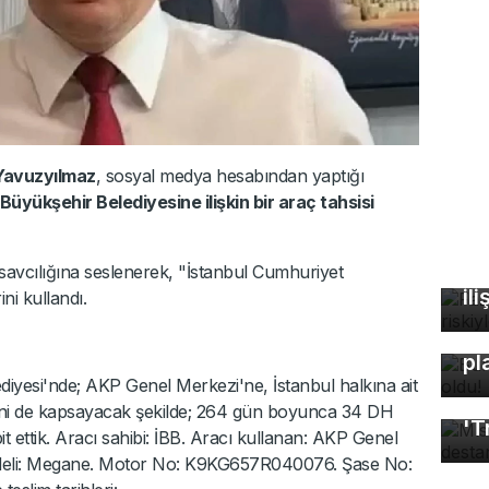
Yavuzyılmaz
, sosyal medya hesabından yaptığı
üyükşehir Belediyesine ilişkin bir araç tahsisi
Fa
öl
avcılığına seslenerek, "İstanbul Cumhuriyet
ili
ni kullandı.
Bu
pl
iyesi'nde; AKP Genel Merkezi'ne, İstanbul halkına ait
Mı
ini de kapsayacak şekilde; 264 gün boyunca 34 DH
'T
pit ettik. Aracı sahibi: İBB. Aracı kullanan: AKP Genel
odeli: Megane. Motor No: K9KG657R040076. Şase No: