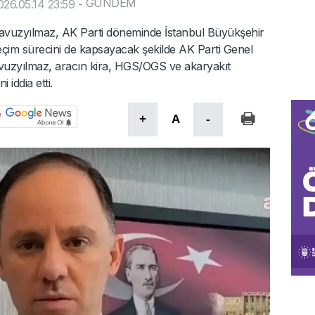
GÜNDEM
26.05.14 23:59
-
vuzyılmaz, AK Parti döneminde İstanbul Büyükşehir
seçim sürecini de kapsayacak şekilde AK Parti Genel
. Yavuzyılmaz, aracın kira, HGS/OGS ve akaryakıt
 iddia etti.
+
A
-