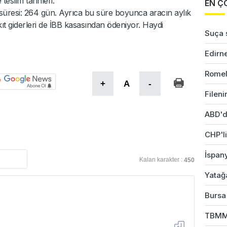
slim tarihleri:
EN Ç
 süresi: 264 gün. Ayrıca bu süre boyunca aracın aylık
t giderleri de İBB kasasından ödeniyor. Haydi
Suça s
Edirne
Romel
+
A
-
Fileni
ABD'd
CHP'li
İspany
Kalan karakter :
450
Yatağ
Bursa'
TBMM 