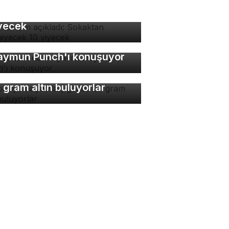
man isim açıkladı:
kaktan yenmeyecek 10
yecek
nya terk edilen yavru
ymun Punch'ı konuşuyor
bi diye başladılar, günde
 gram altın buluyorlar