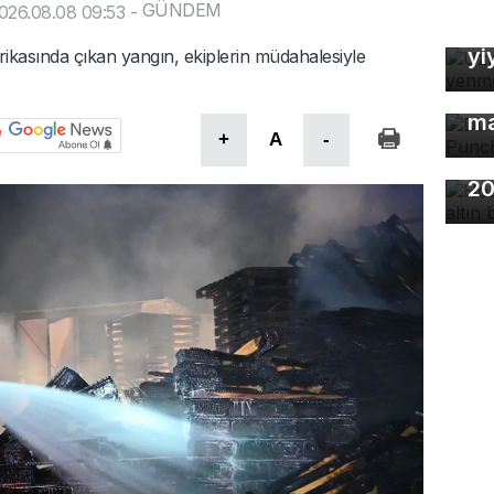
Uz
GÜNDEM
026.08.08 09:53
-
So
yi
rikasında çıkan yangın, ekiplerin müdahalesiyle
Dü
ma
+
A
-
Ho
20